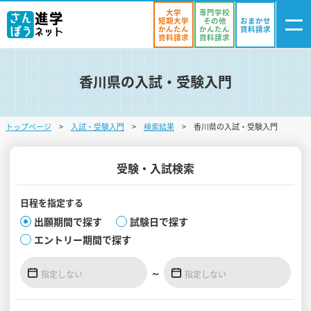
大学
専門学校
短期大学
その他
おまかせ
かんたん
かんたん
資料請求
資料請求
資料請求
香川県の入試・受験入門
ログイン
気になる
資料リスト
・登録
トップページ
入試・受験入門
検索結果
香川県の入試・受験入門
学校を探す
オープンキャンパスを探す
受験・入試検索
進学イベント
日程を
指定する
出願期間で探す
試験日で探す
入試・受験入門
エントリー期間で探す
お役立ち情報
～