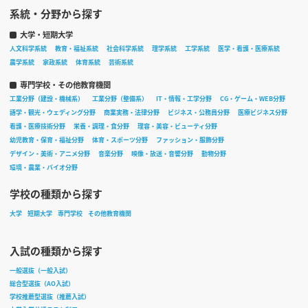
系統・分野から探す
大学・短期大学
人文科学系統
教育・福祉系統
社会科学系統
理学系統
工学系統
医学・看護・医療系統
農学系統
家政系統
体育系統
芸術系統
専門学校・その他教育機関
工業分野（建設・機械系）
工業分野（整備系）
IT・情報・工学分野
CG・ゲーム・WEB分野
語学・観光・ウェディング分野
商業実務・法律分野
ビジネス・公務員分野
医療ビジネス分野
看護・医療技術分野
栄養・調理・食分野
理容・美容・ビューティ分野
幼児教育・保育・福祉分野
体育・スポーツ分野
ファッション・服飾分野
デザイン・美術・アニメ分野
音楽分野
映像・放送・音響分野
動物分野
環境・農業・バイオ分野
学校の種類から探す
大学
短期大学
専門学校
その他教育機関
入試の種類から探す
一般選抜（一般入試）
総合型選抜（AO入試）
学校推薦型選抜（推薦入試）