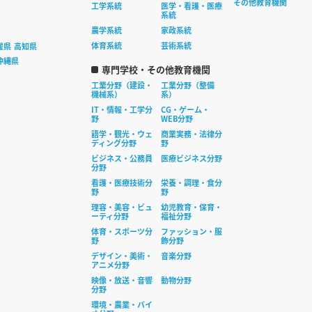
その他教育機関
工学系統
医学・看護・医療
系統
農学系統
家政系統
体育系統
芸術系統
媛県
高知県
沖縄県
専門学校・その他教育機関
工業分野（建設・
工業分野（整備
機械系）
系）
IT・情報・工学分
CG・ゲーム・
野
WEB分野
語学・観光・ウェ
商業実務・法律分
ディング分野
野
ビジネス・公務員
医療ビジネス分野
分野
看護・医療技術分
栄養・調理・食分
野
野
理容・美容・ビュ
幼児教育・保育・
ーティ分野
福祉分野
体育・スポーツ分
ファッション・服
野
飾分野
デザイン・美術・
音楽分野
アニメ分野
映像・放送・音響
動物分野
分野
環境・農業・バイ