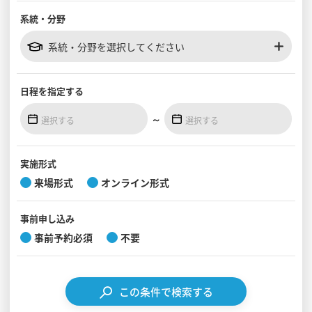
系統・分野
見学会WEB手引書
系統・分野を選択してください
校内オンラインガイダンス
アンケートフォーム（学校用）
日程を
指定する
～
実施形式
来場形式
オンライン形式
事前
申し込み
事前予約必須
不要
この条件で検索する