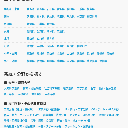
北海道・東北
北海道
青森県
岩手県
宮城県
秋田県
山形県
福島県
関東
茨城県
栃木県
群馬県
埼玉県
千葉県
東京都
神奈川県
甲信越
新潟県
山梨県
長野県
東海
静岡県
愛知県
岐阜県
三重県
北陸
富山県
石川県
福井県
近畿
滋賀県
京都府
大阪府
兵庫県
奈良県
和歌山県
中国・四国
鳥取県
島根県
岡山県
広島県
山口県
徳島県
香川県
愛媛県
高知県
九州・沖縄
福岡県
佐賀県
長崎県
熊本県
大分県
宮崎県
鹿児島県
沖縄県
系統・分野から探す
大学・短期大学
人文科学系統
教育・福祉系統
社会科学系統
理学系統
工学系統
医学・看護・医療系統
農学系統
家政系統
体育系統
芸術系統
専門学校・その他教育機関
工業分野（建設・機械系）
工業分野（整備系）
IT・情報・工学分野
CG・ゲーム・WEB分野
語学・観光・ウェディング分野
商業実務・法律分野
ビジネス・公務員分野
医療ビジネス分野
看護・医療技術分野
栄養・調理・食分野
理容・美容・ビューティ分野
幼児教育・保育・福祉分野
体育・スポーツ分野
ファッション・服飾分野