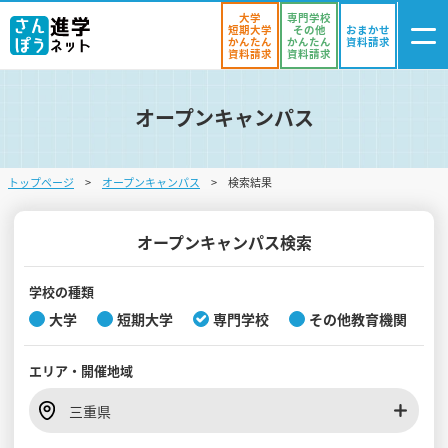
大学
専門学校
短期大学
その他
おまかせ
かんたん
かんたん
資料請求
資料請求
資料請求
オープンキャンパス
ログイン
気になる
資料リスト
・登録
トップページ
オープンキャンパス
検索結果
学校を探す
オープンキャンパスを探す
オープンキャンパス検索
進学イベント
学校の種類
大学
短期大学
専門学校
その他教育機関
入試・受験入門
エリア・
開催地域
お役立ち情報
三重県