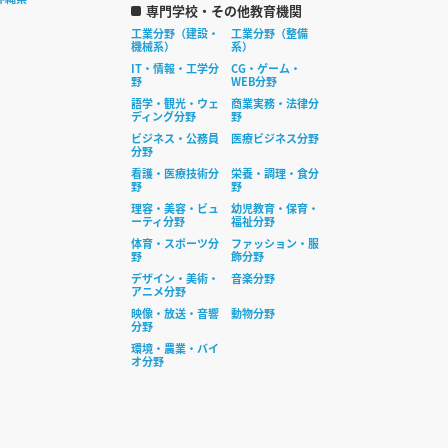
専門学校・その他教育機関
工業分野（建設・
工業分野（整備
機械系）
系）
IT・情報・工学分
CG・ゲーム・
野
WEB分野
語学・観光・ウェ
商業実務・法律分
ディング分野
野
ビジネス・公務員
医療ビジネス分野
分野
看護・医療技術分
栄養・調理・食分
野
野
理容・美容・ビュ
幼児教育・保育・
ーティ分野
福祉分野
体育・スポーツ分
ファッション・服
野
飾分野
デザイン・美術・
音楽分野
アニメ分野
映像・放送・音響
動物分野
分野
環境・農業・バイ
オ分野