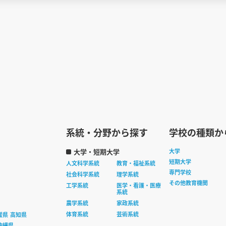
系統・分野から探す
学校の種類か
大学・短期大学
大学
短期大学
人文科学系統
教育・福祉系統
専門学校
社会科学系統
理学系統
その他教育機関
工学系統
医学・看護・医療
系統
農学系統
家政系統
体育系統
芸術系統
媛県
高知県
沖縄県