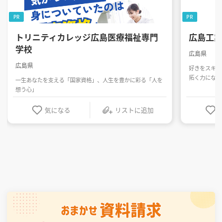
PR
PR
トリニティカレッジ広島医療福祉専門
広島工
学校
広島県
広島県
好きをスキル
拓く力になる
一生あなたを支える「国家資格」、人生を豊かに彩る「人を
想う心」
気になる
リストに追加