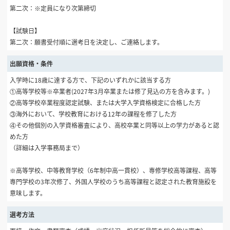
第二次：※定員になり次第締切
【試験日】
第二次：願書受付順に選考日を決定し、ご連絡します。
出願資格・条件
入学時に18歳に達する方で、下記のいずれかに該当する方
①高等学校等※卒業者(2027年3月卒業または修了見込の方を含みます。)
②高等学校卒業程度認定試験、または大学入学資格検定に合格した方
③海外において、学校教育における12年の課程を修了した方
④その他個別の入学資格審査により、高校卒業と同等以上の学力があると認
めた方
（詳細は入学事務局まで）
※高等学校、中等教育学校（6年制中高一貫校）、専修学校高等課程、高等
専門学校の3年次修了、外国人学校のうち高等課程と認定された教育施設を
意味します。
選考方法