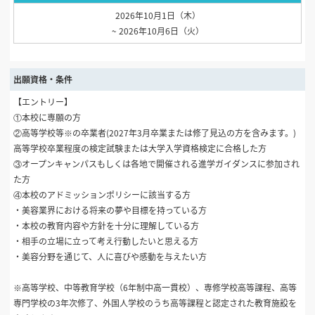
2026年10月1日（木）
~ 2026年10月6日（火）
出願資格・条件
【エントリー】
①本校に専願の方
②高等学校等※の卒業者(2027年3月卒業または修了見込の方を含みます。)
高等学校卒業程度の検定試験または大学入学資格検定に合格した方
③オープンキャンパスもしくは各地で開催される進学ガイダンスに参加され
た方
④本校のアドミッションポリシーに該当する方
・美容業界における将来の夢や目標を持っている方
・本校の教育内容や方針を十分に理解している方
・相手の立場に立って考え行動したいと思える方
・美容分野を通じて、人に喜びや感動を与えたい方
※高等学校、中等教育学校（6年制中高一貫校）、専修学校高等課程、高等
専門学校の3年次修了、外国人学校のうち高等課程と認定された教育施設を