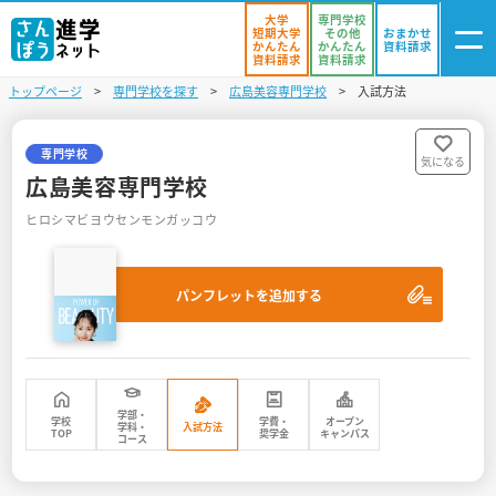
大学
専門学校
短期大学
その他
おまかせ
かんたん
かんたん
資料請求
資料請求
資料請求
トップページ
専門学校を探す
広島美容専門学校
入試方法
ログイン
気になる
資料リスト
・登録
専門学校
気になる
広島美容専門学校
学校を探す
ヒロシマビヨウセンモンガッコウ
オープンキャンパスを探す
パンフレットを追加する
進学イベント
入試・受験入門
お役立ち情報
学部・
学校
学費・
オープン
学科・
入試方法
TOP
奨学金
キャンパス
コース