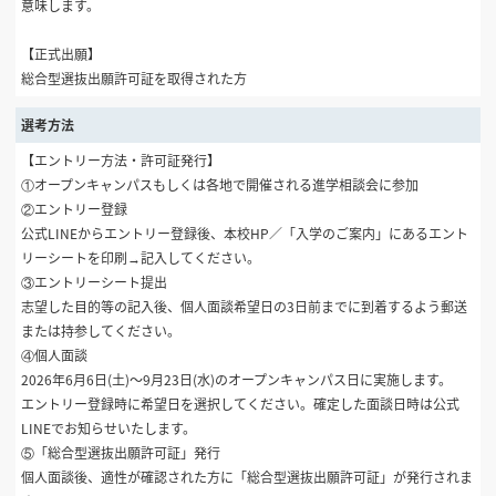
意味します。
【正式出願】
総合型選抜出願許可証を取得された方
選考方法
【エントリー方法・許可証発行】
①オープンキャンパスもしくは各地で開催される進学相談会に参加
②エントリー登録
公式LINEからエントリー登録後、本校HP／「入学のご案内」にあるエント
リーシートを印刷→記入してください。
③エントリーシート提出
志望した目的等の記入後、個人面談希望日の3日前までに到着するよう郵送
または持参してください。
④個人面談
2026年6月6日(土)〜9月23日(水)のオープンキャンパス日に実施します。
エントリー登録時に希望日を選択してください。確定した面談日時は公式
LINEでお知らせいたします。
⑤「総合型選抜出願許可証」発行
個人面談後、適性が確認された方に「総合型選抜出願許可証」が発行されま