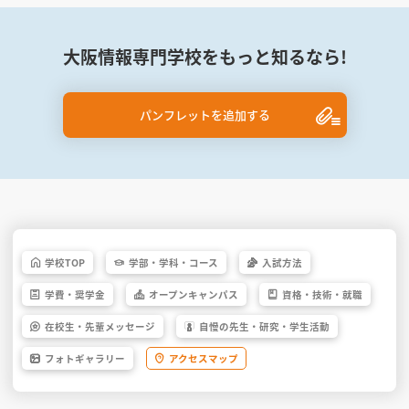
大阪情報専門学校をもっと知るなら!
パンフレットを追加する
学校
TOP
学部・
学科・
コース
入試方法
学費・
奨学金
オープン
キャンパス
資格・
技術・
就職
在校生・
先輩
メッセージ
自慢の先生・
研究・
学生活動
フォト
ギャラリー
アクセス
マップ