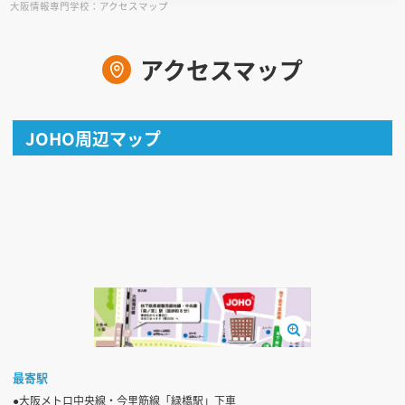
大阪情報専門学校：アクセスマップ
見学会WEB手引書
アクセスマップ
校内オンラインガイダンス
アンケートフォーム（学校用）
JOHO周辺マップ
最寄駅
●大阪メトロ中央線・今里筋線「緑橋駅」下車