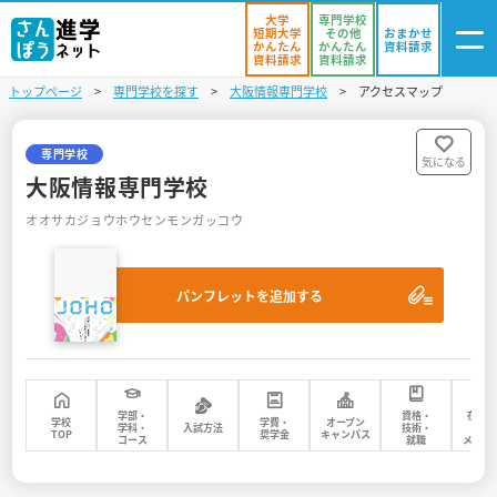
大学
専門学校
短期大学
その他
おまかせ
かんたん
かんたん
資料請求
資料請求
資料請求
トップページ
専門学校を探す
大阪情報専門学校
アクセスマップ
ログイン
気になる
資料リスト
・登録
専門学校
気になる
大阪情報専門学校
学校を探す
オオサカジョウホウセンモンガッコウ
オープンキャンパスを探す
パンフレットを追加する
進学イベント
入試・受験入門
お役立ち情報
学部・
資格・
在校
学校
学費・
オープン
学科・
入試方法
技術・
先
TOP
奨学金
キャンパス
コース
就職
メッセ