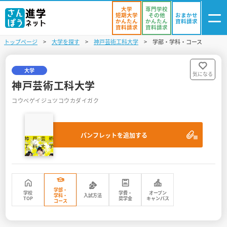
大学
専門学校
短期大学
その他
おまかせ
かんたん
かんたん
資料請求
資料請求
資料請求
トップページ
大学を探す
神戸芸術工科大学
学部・学科・コース
ログイン
気になる
資料リスト
・登録
大学
気になる
神戸芸術工科大学
学校を探す
コウベゲイジュツコウカダイガク
オープンキャンパスを探す
パンフレットを追加する
進学イベント
入試・受験入門
お役立ち情報
学部・
学校
学費・
オープン
学科・
入試方法
TOP
奨学金
キャンパス
コース