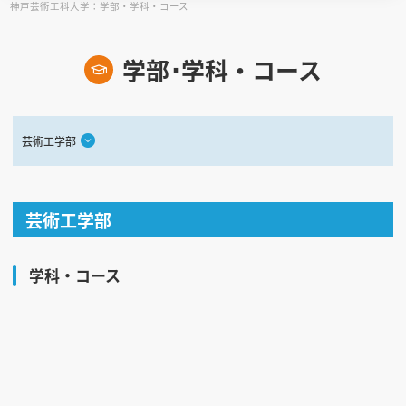
神戸芸術工科大学：学部・学科・コース
見学会WEB手引書
学部･学科・コース
校内オンラインガイダンス
アンケートフォーム（学校用）
芸術工学部
芸術工学部
学科・コース