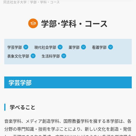
同志社女子大学：学部・学科・コース
見学会WEB手引書
学部･学科・コース
校内オンラインガイダンス
アンケートフォーム（学校用）
学芸学部
現代社会学部
薬学部
看護学部
表象文化学部
生活科学部
学芸学部
学べること
音楽学科、メディア創造学科、国際教養学科を擁する本学部は、各
分野の専門知識・技術を学ぶことにより、新しい文化を創造・発信