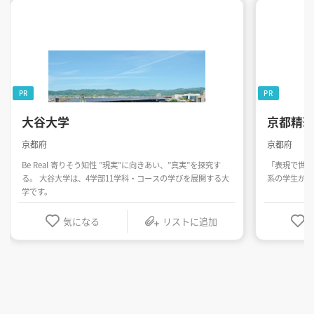
PR
PR
大谷大学
京都精
京都府
京都府
Be Real 寄りそう知性 ”現実”に向きあい、”真実”を探究す
「表現で世界
る。 大谷大学は、4学部11学科・コースの学びを展開する大
系の学生が同
学です。
気になる
リストに追加