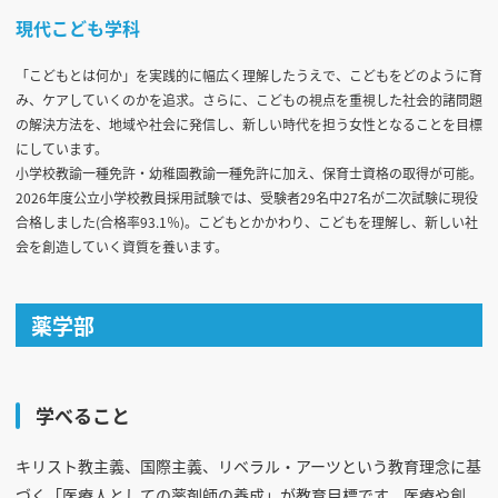
現代こども学科
「こどもとは何か」を実践的に幅広く理解したうえで、こどもをどのように育
み、ケアしていくのかを追求。さらに、こどもの視点を重視した社会的諸問題
の解決方法を、地域や社会に発信し、新しい時代を担う女性となることを目標
にしています。
小学校教諭一種免許・幼稚園教諭一種免許に加え、保育士資格の取得が可能。
2026年度公立小学校教員採用試験では、受験者29名中27名が二次試験に現役
合格しました(合格率93.1％)。こどもとかかわり、こどもを理解し、新しい社
会を創造していく資質を養います。
薬学部
学べること
キリスト教主義、国際主義、リベラル・アーツという教育理念に基
づく「医療人としての薬剤師の養成」が教育目標です。医療や創