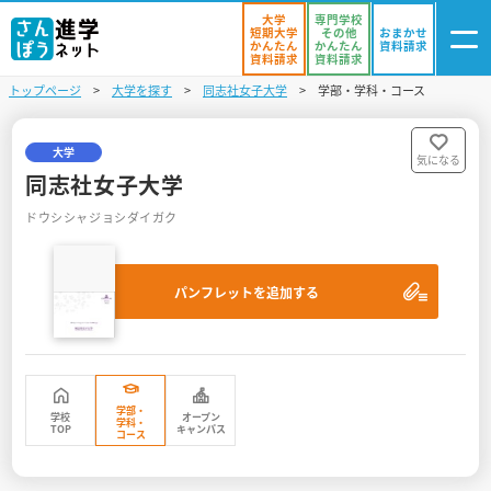
大学
専門学校
短期大学
その他
おまかせ
かんたん
かんたん
資料請求
資料請求
資料請求
トップページ
大学を探す
同志社女子大学
学部・学科・コース
ログイン
気になる
資料リスト
・登録
大学
気になる
同志社女子大学
学校を探す
ドウシシャジョシダイガク
オープンキャンパスを探す
パンフレットを追加する
進学イベント
入試・受験入門
お役立ち情報
学部・
学校
オープン
学科・
TOP
キャンパス
コース