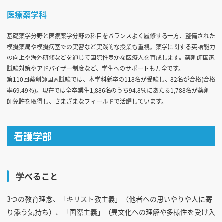
医療薬学科
基礎薬学分野と医療薬学分野の科目をバランスよく履修する一方、整備された
模擬薬局や模擬病室での実習など実践的な授業も重視。薬学に関する英語能力
の向上や海外研修などを通じて国際性豊かな医療人を育成します。薬剤師国家
試験対策やアドバイザー制度など、学生へのサポートも万全です。
第110回薬剤師国家試験では、本学科新卒の118名が受験し、82名が合格(合格
率69.49％)。現在では全卒業生1,886名のうち94.8％にあたる1,788名が薬剤
師免許を取得し、さまざまなフィールドで活躍しています。
看護学部
学べること
3つの教育理念、「キリスト教主義」（他者への思いやりや人に寄
り添う気持ち）、「国際主義」（異文化への理解や多様性を受け入