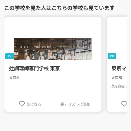
この学校を見た人はこちらの学校も見ています
PR
PR
辻調理師専門学校 東京
東京マ
東京都
東京都
美を自在に操
気になる
リストに追加