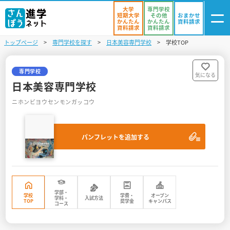
大学
専門学校
短期大学
その他
おまかせ
かんたん
かんたん
資料請求
資料請求
資料請求
トップページ
専門学校を探す
日本美容専門学校
学校TOP
ログイン
気になる
資料リスト
・登録
専門学校
気になる
日本美容専門学校
学校を探す
ニホンビヨウセンモンガッコウ
オープンキャンパスを探す
パンフレットを追加する
進学イベント
入試・受験入門
お役立ち情報
学部・
学校
学費・
オープン
学科・
入試方法
TOP
奨学金
キャンパス
コース