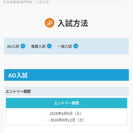
名古屋美容専門学校：入試方法
見学会WEB手引書
入試方法
校内オンラインガイダンス
アンケートフォーム（学校用）
AO入試
推薦入試
一般入試
AO入試
エントリー期間
エントリー期間
2026年6月6日（土）
~ 2026年9月12日（土）