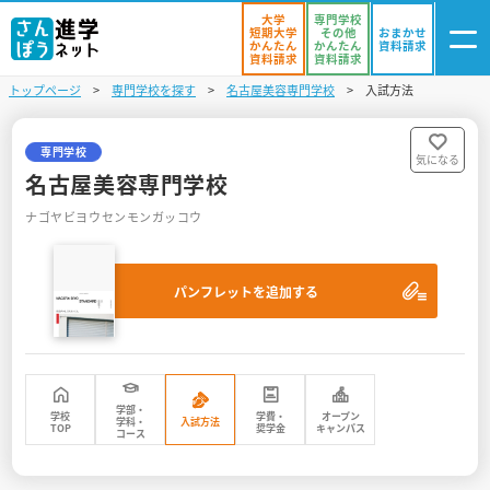
大学
専門学校
短期大学
その他
おまかせ
かんたん
かんたん
資料請求
資料請求
資料請求
トップページ
専門学校を探す
名古屋美容専門学校
入試方法
ログイン
気になる
資料リスト
・登録
専門学校
気になる
名古屋美容専門学校
学校を探す
ナゴヤビヨウセンモンガッコウ
オープンキャンパスを探す
パンフレットを追加する
進学イベント
入試・受験入門
お役立ち情報
学部・
学校
学費・
オープン
学科・
入試方法
TOP
奨学金
キャンパス
コース