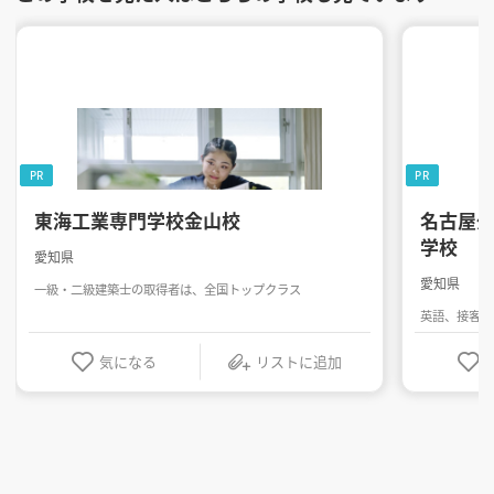
PR
PR
東海工業専門学校金山校
名古屋
学校
愛知県
愛知県
一級・二級建築士の取得者は、全国トップクラス
英語、接客・
気になる
リストに追加