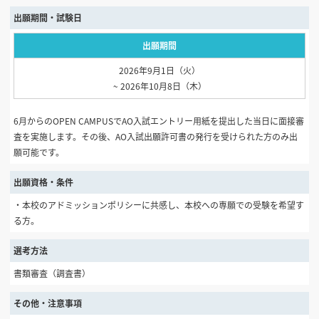
出願期間・試験日
出願期間
2026年9月1日（火）
~ 2026年10月8日（木）
6月からのOPEN CAMPUSでAO入試エントリー用紙を提出した当日に面接審
査を実施します。その後、AO入試出願許可書の発行を受けられた方のみ出
願可能です。
出願資格・条件
・本校のアドミッションポリシーに共感し、本校への専願での受験を希望す
る方。
選考方法
書類審査（調査書）
その他・注意事項