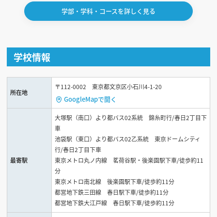
学部・学科・コースを詳しく見る
学校情報
〒112-0002 東京都文京区小石川4-1-20
所在地
GoogleMapで開く
大塚駅（南口）より都バス02系統 錦糸町行/春日2丁目下
車
池袋駅（東口）より都バス02乙系統 東京ドームシティ
行/春日2丁目下車
最寄駅
東京メトロ丸ノ内線 茗荷谷駅・後楽園駅下車/徒歩約11
分
東京メトロ南北線 後楽園駅下車/徒歩約11分
都営地下鉄三田線 春日駅下車/徒歩約11分
都営地下鉄大江戸線 春日駅下車/徒歩約11分