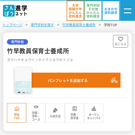
大学
専門学校
短期大学
その他
おまかせ
かんたん
かんたん
資料請求
資料請求
資料請求
トップページ
専門学校を探す
竹早教員保育士養成所
学校TOP
ログイン
気になる
資料リスト
・登録
専門学校
気になる
竹早教員保育士養成所
学校を探す
タケハヤキョウインホイクシヨウセイジョ
オープンキャンパスを探す
パンフレットを追加する
進学イベント
入試・受験入門
お役立ち情報
学部・
学校
学費・
オープン
学科・
入試方法
TOP
奨学金
キャンパス
コース