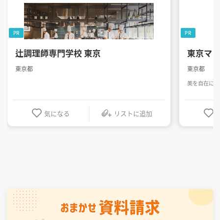
PR
PR
辻調理師専門学校 東京
東京マ
東京都
東京都
美を自在に操
気になる
リストに追加