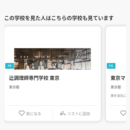
この学校を見た人はこちらの学校も見ています
PR
PR
辻調理師専門学校 東京
東京マ
東京都
東京都
美を自在に操
気になる
リストに追加