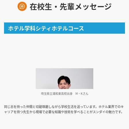
在校生・先輩メッセージ
見学会WEB手引書
校内オンラインガイダンス
ホテル学科シティホテルコース
アンケートフォーム（学校用）
埼玉県立浦和東高校出身
M・Kさん
同じ志を持った仲間と切磋琢磨しながら学校生活を送っています。ホテル業界でのキ
ャリアを持つ先生から現場で必要な知識や技術を学べることがスンダイの魅力です。