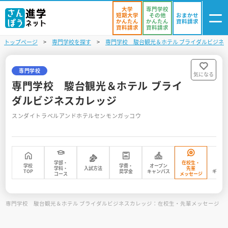
大学
専門学校
短期大学
その他
おまかせ
かんたん
かんたん
資料請求
資料請求
資料請求
トップページ
専門学校を探す
専門学校 駿台観光＆ホテル ブライダルビジネ
ログイン
気になる
資料リスト
・登録
専門学校
気になる
専門学校 駿台観光＆ホテル ブライ
学校を探す
ダルビジネスカレッジ
スンダイトラベルアンドホテルセンモンガッコウ
オープンキャンパスを探す
進学イベント
学部・
在校生・
入試・受験入門
学校
学費・
オープン
フォ
学科・
入試方法
先輩
TOP
奨学金
キャンパス
ギャラ
コース
メッセージ
お役立ち情報
専門学校 駿台観光＆ホテル ブライダルビジネスカレッジ：在校生・先輩メッセージ