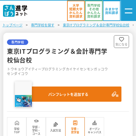
大学
専門学校
短期大学
その他
おまかせ
かんたん
かんたん
資料請求
資料請求
資料請求
トップページ
専門学校を探す
東京ITプログラミング＆会計専門学校仙台校
ログイン
気になる
資料リスト
・登録
専門学校
気になる
東京ITプログラミング＆会計専門学
学校を探す
校仙台校
トウキョウアイティープログラミングカイケイセンモンガッコウ
オープンキャンパスを探す
センダイコウ
進学イベント
パンフレットを追加する
入試・受験入門
お役立ち情報
学部・
学校
学費・
オープン
学科・
入試方法
TOP
奨学金
キャンパス
コース