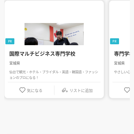
PR
PR
国際マルチビジネス専門学校
専門学
宮城県
宮城県
仙台で観光・ホテル・ブライダル・英語・韓国語・ファッシ
やさしい心と
ョンのプロになる！
気になる
リストに追加