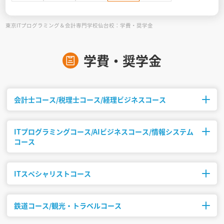
東京ITプログラミング＆会計専門学校仙台校：学費・奨学金
見学会WEB手引書
校内オンラインガイダンス
学費・奨学金
アンケートフォーム（学校用）
会計士コース/税理士コース/経理ビジネスコース
ITプログラミングコース/AIビジネスコース/情報システム
修業年限
初年度納入金
コース
2年制
1,280,000円
ITスペシャリストコース
修業年限
初年度納入金
2年制
1,340,000円
鉄道コース/観光・トラベルコース
修業年限
初年度納入金