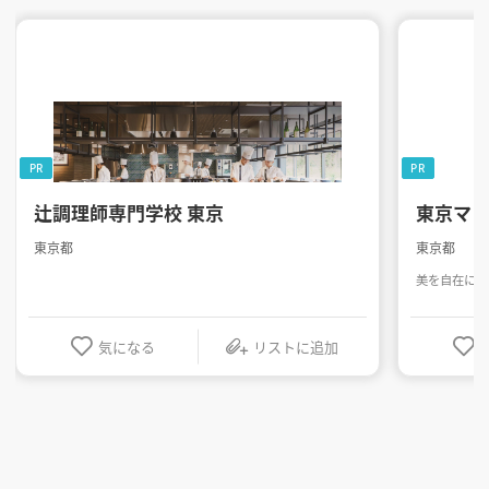
PR
PR
辻調理師専門学校 東京
東京マ
東京都
東京都
美を自在に操
気になる
リストに追加