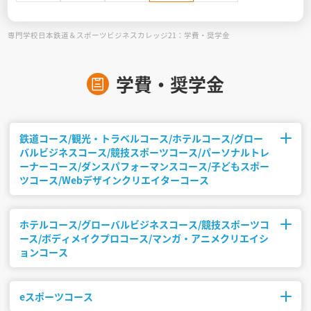
専門学校日本鉄道＆スポーツビジネスカレッジ21：学費・奨学金
見学会WEB手引書
校内オンラインガイダンス
学費・奨学金
アンケートフォーム（学校用）
鉄道コース/観光・トラベルコース/ホテルコース/グロー
バルビジネスコース/競技スポーツコース/パーソナルトレ
ーナーコース/ダンスパフォーマンスコース/子どもスポー
ツコース/Webデザインクリエイターコース
ホテルコース/グローバルビジネスコース/競技スポーツコ
修業年限
初年度納入金
ース/ボディメイクプロコース/マンガ・アニメクリエイシ
2年制
1,380,000円
ョンコース
eスポーツコース
修業年限
初年度納入金