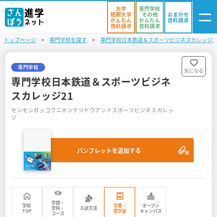
大学
専門学校
短期大学
その他
おまかせ
かんたん
かんたん
資料請求
資料請求
資料請求
トップページ
専門学校を探す
専門学校日本鉄道＆スポーツビジネスカレッジ2
ログイン
気になる
資料リスト
・登録
専門学校
気になる
専門学校日本鉄道＆スポーツビジネ
学校を探す
スカレッジ21
センモンガッコウニホンテツドウアンドスポーツビジネスカレッ
オープンキャンパスを探す
ジ
進学イベント
パンフレットを追加する
入試・受験入門
お役立ち情報
学部・
学校
学費・
オープン
学科・
入試方法
TOP
奨学金
キャンパス
コース