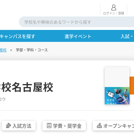
ログイン・登録
キャンパスを探す
進学イベント
入試
屋校
学部・学科・コース
学校名古屋校
コウ
入試方法
学費・
奨学金
オープン
キャ