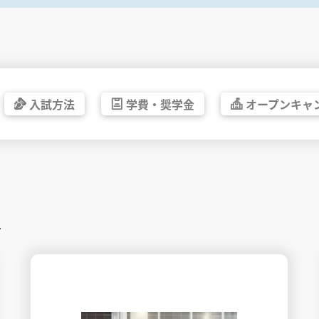
入試方法
学費・
奨学金
オープン
キャ
す