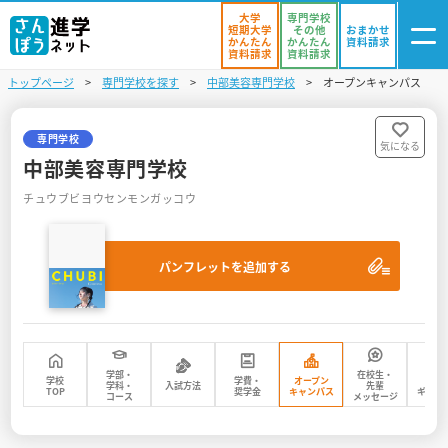
大学
専門学校
短期大学
その他
おまかせ
かんたん
かんたん
資料請求
資料請求
資料請求
トップページ
専門学校を探す
中部美容専門学校
オープンキャンパス
ログイン
気になる
資料リスト
・登録
専門学校
気になる
中部美容専門学校
学校を探す
チュウブビヨウセンモンガッコウ
オープンキャンパスを探す
パンフレットを追加する
進学イベント
入試・受験入門
お役立ち情報
学部・
在校生・
学校
学費・
オープン
フォ
学科・
入試方法
先輩
TOP
奨学金
キャンパス
ギャラ
コース
メッセージ