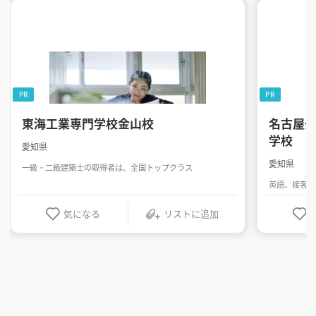
PR
PR
東海工業専門学校金山校
名古屋
学校
愛知県
愛知県
一級・二級建築士の取得者は、全国トップクラス
英語、接客・
気になる
リストに追加