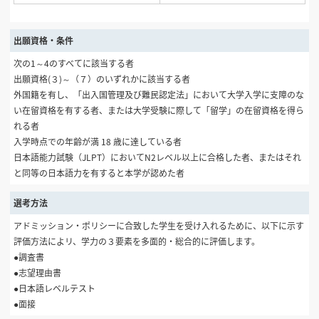
出願資格・条件
次の1～4のすべてに該当する者
出願資格(３)～（７）のいずれかに該当する者
外国籍を有し、「出入国管理及び難民認定法」において大学入学に支障のな
い在留資格を有する者、または大学受験に際して「留学」の在留資格を得ら
れる者
入学時点での年齢が満 18 歳に達している者
日本語能力試験（JLPT）においてN2レベル以上に合格した者、またはそれ
と同等の日本語力を有すると本学が認めた者
選考方法
アドミッション・ポリシーに合致した学生を受け入れるために、以下に示す
評価方法によリ、学力の３要素を多面的・総合的に評価します。
●調査書
●志望理由書
●日本語レベルテスト
●面接