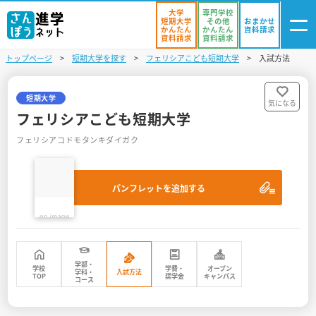
大学
専門学校
短期大学
その他
おまかせ
かんたん
かんたん
資料請求
資料請求
資料請求
トップページ
短期大学を探す
フェリシアこども短期大学
入試方法
ログイン
気になる
資料リスト
・登録
短期大学
気になる
フェリシアこども短期大学
学校を探す
フェリシアコドモタンキダイガク
オープンキャンパスを探す
パンフレットを追加する
進学イベント
入試・受験入門
お役立ち情報
学部・
学校
学費・
オープン
学科・
入試方法
TOP
奨学金
キャンパス
コース