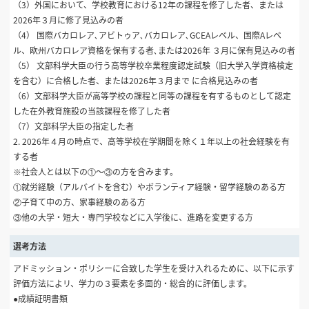
（3）外国において、学校教育における12年の課程を修了した者、または
2026年３月に修了見込みの者
（4） 国際バカロレア､アビトゥア､バカロレア､GCEAレベル、国際Aレベ
ル、欧州バカロレア資格を保有する者､または2026年 ３月に保有見込みの者
（5） 文部科学大臣の行う高等学校卒業程度認定試験（旧大学入学資格検定
を含む）に合格した者、または2026年３月まで に合格見込みの者
（6）文部科学大臣が高等学校の課程と同等の課程を有するものとして認定
した在外教育施設の当該課程を修了した者
（7）文部科学大臣の指定した者
2. 2026年４月の時点で、高等学校在学期間を除く１年以上の社会経験を有
する者
※社会人とは以下の①〜③の方を含みます。
①就労経験（アルバイトを含む）やボランティア経験・留学経験のある方
②子育て中の方、家事経験のある方
③他の大学・短大・専門学校などに入学後に、進路を変更する方
選考方法
アドミッション・ポリシーに合致した学生を受け入れるために、以下に示す
評価方法によリ、学力の３要素を多面的・総合的に評価します。
●成績証明書類