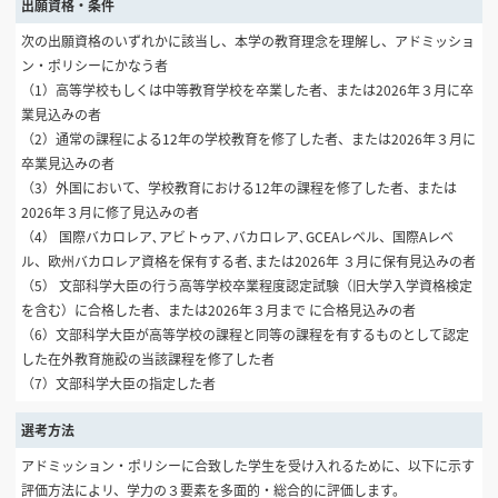
出願資格・条件
次の出願資格のいずれかに該当し、本学の教育理念を理解し、アドミッショ
ン・ポリシーにかなう者
（1）高等学校もしくは中等教育学校を卒業した者、または2026年３月に卒
業見込みの者
（2）通常の課程による12年の学校教育を修了した者、または2026年３月に
卒業見込みの者
（3）外国において、学校教育における12年の課程を修了した者、または
2026年３月に修了見込みの者
（4） 国際バカロレア､アビトゥア､バカロレア､GCEAレベル、国際Aレベ
ル、欧州バカロレア資格を保有する者､または2026年 ３月に保有見込みの者
（5） 文部科学大臣の行う高等学校卒業程度認定試験（旧大学入学資格検定
を含む）に合格した者、または2026年３月まで に合格見込みの者
（6）文部科学大臣が高等学校の課程と同等の課程を有するものとして認定
した在外教育施設の当該課程を修了した者
（7）文部科学大臣の指定した者
選考方法
アドミッション・ポリシーに合致した学生を受け入れるために、以下に示す
評価方法によリ、学力の３要素を多面的・総合的に評価します。