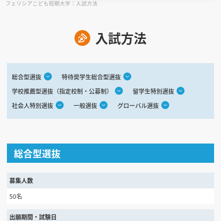
フェリシアこども短期大学：入試方法
見学会WEB手引書
入試方法
校内オンラインガイダンス
アンケートフォーム（学校用）
総合型選抜
特待奨学生総合型選抜
学校推薦型選抜（指定校制・公募制）
留学生特別選抜
社会人特別選抜
一般選抜
グローバル選抜
総合型選抜
募集人数
50名
出願期間・試験日