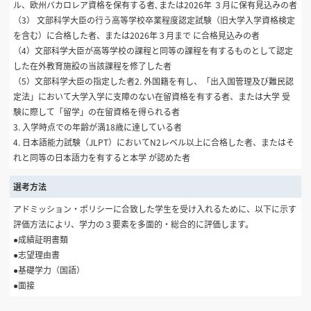
ル、欧州バカロレア資格を保有する者､または2026年 ３月に保有見込みの者
（3） 文部科学大臣の行う高等学校卒業程度認定試験（旧大学入学資格検定
を含む）に合格した者、または2026年３月まで に合格見込みの者
（4）文部科学大臣が高等学校の課程と同等の課程を有するものとして認定
した在外教育施設の当該課程を修了した者
（5）文部科学大臣の指定した者2. 外国籍を有し、「出入国管理及び難民認
定法」において大学入学に支障のない在留資格を有する者、または大学 受
験に際して「留学」の在留資格を得られる者
3. 入学時点での年齢が満18歳に達している者
4. 日本語能力試験（JLPT）においてN2レベル以上に合格した者、またはそ
れと同等の日本語力を有すると本学 が認めた者
選考方法
アドミッション・ポリシーに合致した学生を受け入れるために、以下に示す
評価方法によリ、学力の３要素を多面的・総合的に評価します。
●成績証明書類
●志望理由書
●基礎学力（国語）
●面接