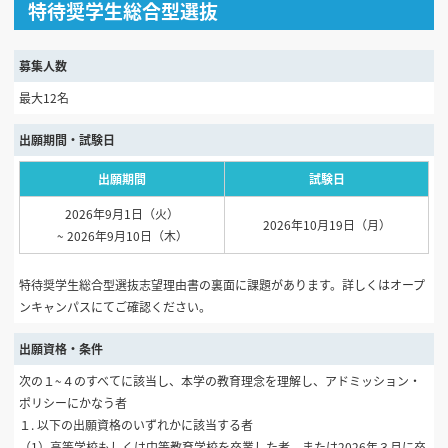
特待奨学生総合型選抜
募集人数
最大12名
出願期間・試験日
出願期間
試験日
2026年9月1日（火）
2026年10月19日（月）
~ 2026年9月10日（木）
特待奨学生総合型選抜志望理由書の裏面に課題があります。詳しくはオープ
ンキャンパスにてご確認ください。
出願資格・条件
次の１~４のすべてに該当し、本学の教育理念を理解し、アドミッション・
ポリシーにかなう者
１. 以下の出願資格のいずれかに該当する者
（1）高等学校もしくは中等教育学校を卒業した者、または2026年３月に卒