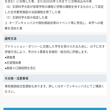
を含む）に合格した者、または2026年３月まで に合格見込みの者
（6）文部科学大臣が高等学校の課程と同等の課程を有するものとして認定
した在外教育施設の当該課程を修了した者
（7）文部科学大臣の指定した者
２. オープンキャンパスや個別相談会等のイベント等に参加し、本学への理
解を深めた者
選考方法
アドミッション・ポリシーに合致した学生を受け入れるために、以下に示す
評価方法によリ、学力の３要素を多面的・総合的に評価します。
●調査書
●志望理由書
●面接※口頭試問を含む
その他・注意事項
事前面談総合型選抜もあります。詳しくはオープンキャンパスにてご確認く
ださい。