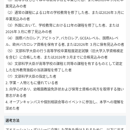
業見込みの者
（2）通常の課程による12年の学校教育を修了した者、または2026年３月に
卒業見込みの者
（3）外国において、学校教育における12年の課程を修了した者、または
2026年３月に修了見込みの者
（4） 国際バカロレア､アビトゥア､バカロレア､GCEAレベル、国際Aレベ
ル、欧州バカロレア資格を保有する者､または2026年 ３月に保有見込みの者
（5） 文部科学大臣の行う高等学校卒業程度認定試験（旧大学入学資格検定
を含む）に合格した者、または2026年３月までに合格見込みの者
（6）文部科学大臣が高等学校の課程と同等の課程を有するものとして認定
した在外教育施設の当該課程を修了した者
（7）文部科学大臣の指定した者
2. 学業・人物ともに優れている者
3. 向学心があリ、幼稚園教諭免許状および保育士資格の両方を取得する強い
意志がある者
4. オープンキャンパスや個別相談会等のイベントに参加し、本学への理解を
深めた者
選考方法
アドミッション・ポリシーに合致した学生を受け入れるために、以下に示す