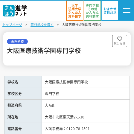
大学
専門学校
短期大学
その他
おまかせ
かんたん
かんたん
資料請求
資料請求
資料請求
トップページ
専門学校を探す
大阪医療技術学園専門学校
ログイン
気になる
資料リスト
・登録
専門学校
気になる
大阪医療技術学園専門学校
学校を探す
オープンキャンパスを探す
学校名
大阪医療技術学園専門学校
進学イベント
学校区分
専門学校
入試・受験入門
都道府県
大阪府
お役立ち情報
所在地
大阪市北区東天満2-1-30
電話番号
入試事務局：0120-78-2501