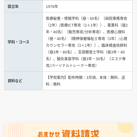
設立年
1978年
見学会WEB手引書
医療秘書・情報学科（昼・60名）〔病院事務専攻
（2年）/医療ICT専攻（2＋1年）〕、薬業科（昼2
校内オンラインガイダンス
年・40名）〔販売専攻/分析専攻〕、医療心理科
アンケートフォーム（学校用）
（昼・40名）〔精神保健福祉士専攻（3年）/心理
学科・コース
カウンセラー専攻（3＋1年）〕、臨床検査技師科
（昼3年・80名）、言語聴覚士学科（昼3年・40
名）、鍼灸美容学科（昼3年・30名）〔エステ専
攻/パーソナルトレーナー専攻〕
【学校案内】配布時期：3月頃、本体：無料、送
資料など
料：無料