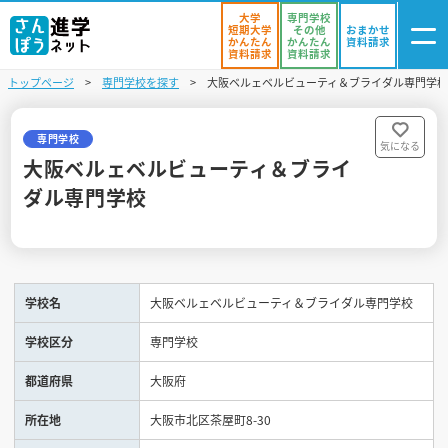
大学
専門学校
短期大学
その他
おまかせ
かんたん
かんたん
資料請求
資料請求
資料請求
トップページ
専門学校を探す
大阪ベルェベルビューティ＆ブライダル専門学校
ログイン
気になる
資料リスト
・登録
専門学校
気になる
大阪ベルェベルビューティ＆ブライ
学校を探す
ダル専門学校
オープンキャンパスを探す
進学イベント
学校名
大阪ベルェベルビューティ＆ブライダル専門学校
入試・受験入門
学校区分
専門学校
お役立ち情報
都道府県
大阪府
所在地
大阪市北区茶屋町8-30