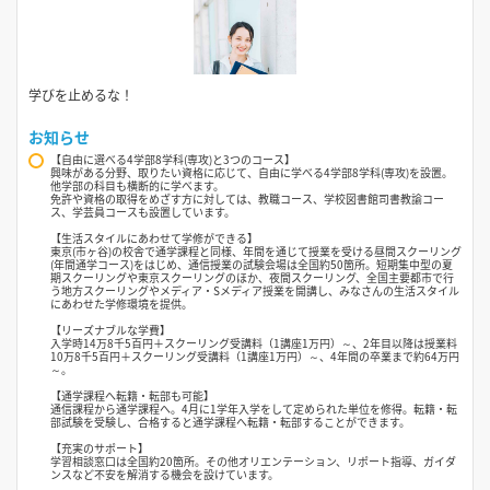
学びを止めるな！
お知らせ
【自由に選べる4学部8学科(専攻)と3つのコース】
興味がある分野、取りたい資格に応じて、自由に学べる4学部8学科(専攻)を設置。
他学部の科目も横断的に学べます。
免許や資格の取得をめざす方に対しては、教職コース、学校図書館司書教諭コー
ス、学芸員コースも設置しています。
【生活スタイルにあわせて学修ができる】
東京(市ヶ谷)の校舎で通学課程と同様、年間を通じて授業を受ける昼間スクーリング
(年間通学コース)をはじめ、通信授業の試験会場は全国約50箇所。短期集中型の夏
期スクーリングや東京スクーリングのほか、夜間スクーリング、全国主要都市で行
う地方スクーリングやメディア・Sメディア授業を開講し、みなさんの生活スタイル
にあわせた学修環境を提供。
【リーズナブルな学費】
入学時14万8千5百円＋スクーリング受講料（1講座1万円）～、2年目以降は授業料
10万8千5百円＋スクーリング受講料（1講座1万円）～、4年間の卒業まで約64万円
～。
【通学課程へ転籍・転部も可能】
通信課程から通学課程へ。4月に1学年入学をして定められた単位を修得。転籍・転
部試験を受験し、合格すると通学課程へ転籍・転部することができます。
【充実のサポート】
学習相談窓口は全国約20箇所。その他オリエンテーション、リポート指導、ガイダ
ンスなど不安を解消する機会を設けています。