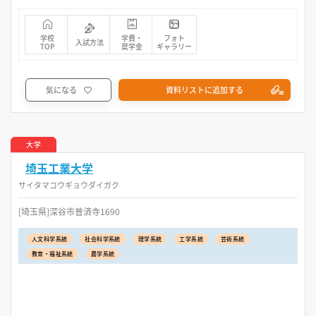
学校
学費・
フォト
入試方法
TOP
奨学金
ギャラリー
気になる
資料リストに追加する
大学
埼玉工業大学
サイタマコウギョウダイガク
[埼玉県]深谷市普済寺1690
人文科学系統
社会科学系統
理学系統
工学系統
芸術系統
教育・福祉系統
農学系統