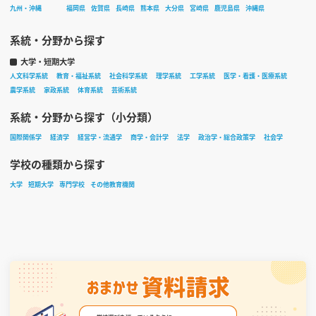
九州・沖縄
福岡県
佐賀県
長崎県
熊本県
大分県
宮崎県
鹿児島県
沖縄県
系統・分野から探す
大学・短期大学
人文科学系統
教育・福祉系統
社会科学系統
理学系統
工学系統
医学・看護・医療系統
農学系統
家政系統
体育系統
芸術系統
系統・分野から探す（小分類）
国際関係学
経済学
経営学・流通学
商学・会計学
法学
政治学・総合政策学
社会学
学校の種類から探す
大学
短期大学
専門学校
その他教育機関