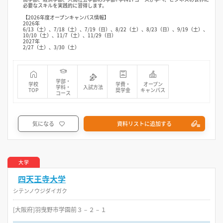
必要なスキルを実践的に習得します。
【2026年度オープンキャンパス情報】
2026年
6/13（土）、7/18（土）、7/19（日）、8/22（土）、8/23（日）、9/19（土）、
10/10（土）、11/7（土）、11/29（日）
2027年
2/27（土）、3/30（土）
学部・
学校
学費・
オープン
学科・
入試方法
TOP
奨学金
キャンパス
コース
気になる
資料リストに追加する
大学
四天王寺大学
シテンノウジダイガク
[大阪府]羽曳野市学園前３－２－１