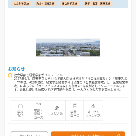
人文科学系統
教育・福祉系統
社会科学系統
医学・看護・医療系統
お知らせ
社会学部と経営学部がリニューアル！
2027年4月、四天王寺大学 社会学部人間福祉学科が「社会福祉専攻」と「健康スポ
ーツ専攻」の2専攻に、経営学部経営学科は現在の「公共経営専攻」と「企業経営専
攻」にあらたに「ライフビジネス専攻」を加えた3専攻制としてリニューアルしま
す。進化し続ける幅広い学びで可能性を広げ、一人ひとりの希望を実現します。
学部・
学校
学費・
オープン
学科・
入試方法
TOP
奨学金
キャンパス
コース
気になる
資料リストに追加する