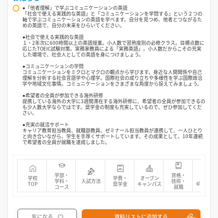
●「他者理解」で学ぶコミュニケーションの英語
「社会で使える実践的な英語」と「コミュニケーションを学問する」という２つの
軸で学ぶコミュニケーションの英語を学べます。自分を見つめ、他者とつながるた
めの英語で、自分の未来をひらいてください。
●社会で使える実践的な英語
１・2年次に600時間以上の英語授業。小人数で習熟度別の必修クラス。目標点数に
応じたTOEIC試験対策。実務家教員による「実務英語」。小人数だからこその充実
した環境で、社会人としての英語を身につけましょう。
●コミュニケーションの学問
コミュニケーションをミクロとマクロの観点から学びます。身近な人間関係や自己
理解を分析する社会言語学や心理学。国際社会の成り立ちや多様性を学ぶ国際政治
学や地域文化事情。コミュニケーションをさまざまな角度から捉えてみましょう。
●希望者の全員が参加できる海外研修
提携している海外の大学に3週間滞在する海外研修に、希望者の全員が参加できるの
も少人数大学ならではです。奨学金の制度も充実しているので、ぜひ参加してくだ
さい。
●充実の就活サポート
キャリア教育担当教員、就職部教員、ゼミナール担当教員が連携して、一人ひとり
と向き合いながら、学生を手厚くサポートしています。その成果として、10年連続
で希望者の全員が就職を達成しました。
学部・
資格・
学校
学費・
オープン
フォト
学科・
入試方法
技術・
TOP
奨学金
キャンパス
ギャラリ
コース
就職
気になる
資料リストに追加する