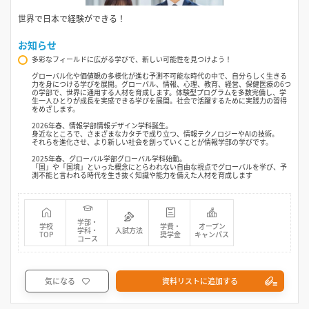
世界で日本で経験ができる！
お知らせ
多彩なフィールドに広がる学びで、新しい可能性を見つけよう！
グローバル化や価値観の多様化が進む予測不可能な時代の中で、自分らしく生きる
力を身につける学びを展開。グローバル、情報、心理、教育、経営、保健医療の6つ
の学部で、世界に通用する人材を育成します。体験型プログラムを多数完備し、学
生一人ひとりが成長を実感できる学びを展開。社会で活躍するために実践力の習得
をめざします。
2026年春、情報学部情報デザイン学科誕生。
身近なところで、さまざまなカタチで成り立つ、情報テクノロジーやAIの技術。
それらを進化させ、より新しい社会を創っていくことが情報学部の学びです。
2025年春、グローバル学部グローバル学科始動。
「国」や「国境」といった概念にとらわれない自由な視点でグローバルを学び、予
測不能と言われる時代を生き抜く知識や能力を備えた人材を育成します
学部・
学校
学費・
オープン
学科・
入試方法
TOP
奨学金
キャンパス
コース
気になる
資料リストに追加する