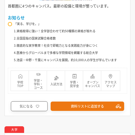
首都圏に4つのキャンパス。最新の設備と環境が整っています。
お知らせ
「実る、学びを。」
1.資格取得に強い！全学部合わせて約50種類の資格が取れる
2.全国屈指の国家試験合格者数
3.徹底的な実学教育！社会で即戦力となる実践能力が身につく
4.医療からグローバルまで多様な学問領域を網羅する総合大学
5.池袋・中野・千葉にキャンパスを展開。約10,000人の学生が学んでいます
学部・
学校
学費・
オープン
アクセス
学科・
入試方法
TOP
奨学金
キャンパス
マップ
コース
気になる
資料リストに追加する
大学