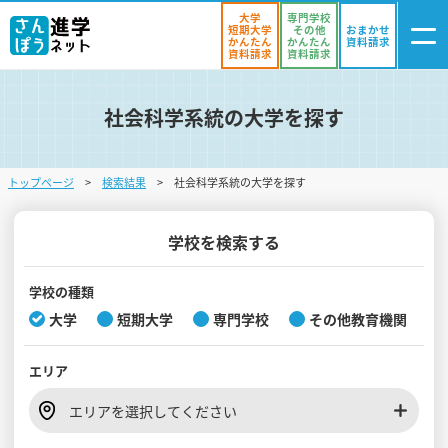
大学
専門学校
短期大学
その他
おまかせ
かんたん
かんたん
資料請求
資料請求
資料請求
社会科学系統の大学を探す
ログイン
気になる
資料リスト
・登録
トップページ
検索結果
社会科学系統の大学を探す
学校を探す
オープンキャンパスを探す
学校を検索する
進学イベント
学校の種類
大学
短期大学
専門学校
その他教育機関
入試・受験入門
エリア
お役立ち情報
エリアを選択してください