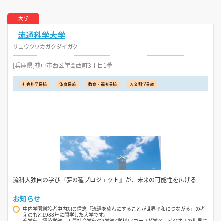
大学
流通科学大学
リュウツウカガクダイガク
[兵庫県]神戸市西区学園西町3丁目1番
社会科学系統
体育系統
教育・福祉系統
人文科学系統
流科大独自の学び『夢の種プロジェクト』が、未来の可能性を広げる
お知らせ
中内学園創設者中内㓛の信念「流通を盛んにすることが世界平和につながる」の考
えのもと1988年に開学した大学です。
商学部、経済学部、人間社会学部の3学部7学科17コースが学べ、ビジネスの世界に