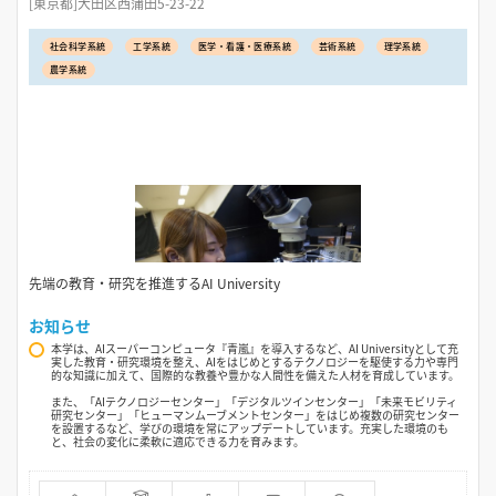
[東京都]大田区西蒲田5-23-22
社会科学系統
工学系統
医学・看護・医療系統
芸術系統
理学系統
農学系統
先端の教育・研究を推進するAI University
お知らせ
本学は、AIスーパーコンピュータ『青嵐』を導入するなど、AI Universityとして充
実した教育・研究環境を整え、AIをはじめとするテクノロジーを駆使する力や専門
的な知識に加えて、国際的な教養や豊かな人間性を備えた人材を育成しています。
また、「AIテクノロジーセンター」「デジタルツインセンター」「未来モビリティ
研究センター」「ヒューマンムーブメントセンター」をはじめ複数の研究センター
を設置するなど、学びの環境を常にアップデートしています。充実した環境のも
と、社会の変化に柔軟に適応できる力を育みます。