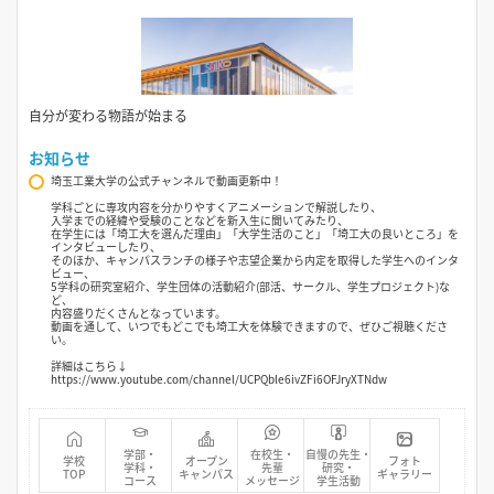
自分が変わる物語が始まる
お知らせ
埼玉工業大学の公式チャンネルで動画更新中！
学科ごとに専攻内容を分かりやすくアニメーションで解説したり、
入学までの経緯や受験のことなどを新入生に聞いてみたり、
在学生には「埼工大を選んだ理由」「大学生活のこと」「埼工大の良いところ」を
インタビューしたり、
そのほか、キャンパスランチの様子や志望企業から内定を取得した学生へのインタ
ビュー、
5学科の研究室紹介、学生団体の活動紹介(部活、サークル、学生プロジェクト)な
ど、
内容盛りだくさんとなっています。
動画を通して、いつでもどこでも埼工大を体験できますので、ぜひご視聴くださ
い。
詳細はこちら↓
https://www.youtube.com/channel/UCPQble6ivZFi6OFJryXTNdw
学部・
在校生・
自慢の先生・
学校
オープン
フォト
学科・
先輩
研究・
TOP
キャンパス
ギャラリー
コース
メッセージ
学生活動