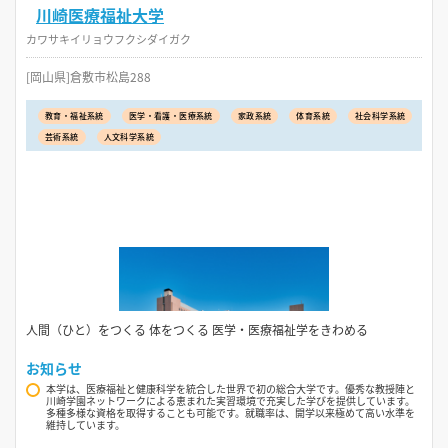
川崎医療福祉大学
カワサキイリョウフクシダイガク
[岡山県]倉敷市松島288
教育・福祉系統
医学・看護・医療系統
家政系統
体育系統
社会科学系統
芸術系統
人文科学系統
人間（ひと）をつくる 体をつくる 医学・医療福祉学をきわめる
お知らせ
本学は、医療福祉と健康科学を統合した世界で初の総合大学です。優秀な教授陣と
川崎学園ネットワークによる恵まれた実習環境で充実した学びを提供しています。
多種多様な資格を取得することも可能です。就職率は、開学以来極めて高い水準を
維持しています。