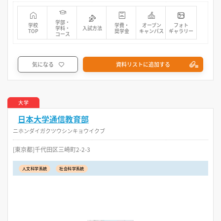
学部・
学校
学費・
オープン
フォト
学科・
入試方法
TOP
奨学金
キャンパス
ギャラリー
コース
気になる
資料リストに追加する
大学
日本大学通信教育部
ニホンダイガクツウシンキョウイクブ
[東京都]千代田区三崎町2-2-3
人文科学系統
社会科学系統