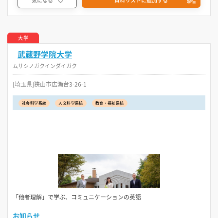
大学
武蔵野学院大学
ムサシノガクインダイガク
[埼玉県]狭山市広瀬台3-26-1
社会科学系統
人文科学系統
教育・福祉系統
「他者理解」で学ぶ、コミュニケーションの英語
お知らせ