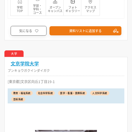
学部・
学校
オープン
フォト
アクセス
学科・
TOP
キャンパス
ギャラリー
マップ
コース
気になる
資料リストに追加する
大学
文京学院大学
ブンキョウガクインダイガク
[東京都]文京区向丘1丁目19-1
教育・福祉系統
社会科学系統
医学・看護・医療系統
人文科学系統
芸術系統