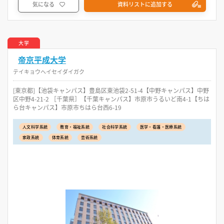
気になる
資料リストに追加する
大学
帝京平成大学
テイキョウヘイセイダイガク
[東京都]【池袋キャンパス】豊島区東池袋2-51-4【中野キャンパス】中野
区中野4-21-2 ［千葉県］【千葉キャンパス】市原市うるいど南4-1【ちは
ら台キャンパス】市原市ちはら台西6-19
人文科学系統
教育・福祉系統
社会科学系統
医学・看護・医療系統
家政系統
体育系統
芸術系統