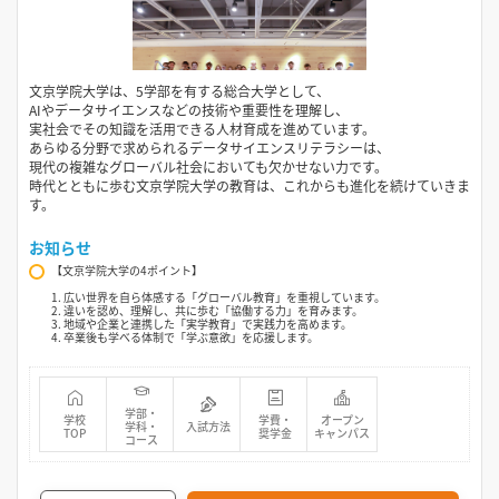
文京学院大学は、5学部を有する総合大学として、
AIやデータサイエンスなどの技術や重要性を理解し、
実社会でその知識を活用できる人材育成を進めています。
あらゆる分野で求められるデータサイエンスリテラシーは、
現代の複雑なグローバル社会においても欠かせない力です。
時代とともに歩む文京学院大学の教育は、これからも進化を続けていきま
す。
お知らせ
【文京学院大学の4ポイント】
1. 広い世界を自ら体感する「グローバル教育」を重視しています。
2. 違いを認め、理解し、共に歩む「協働する力」を育みます。
3. 地域や企業と連携した「実学教育」で実践力を高めます。
4. 卒業後も学べる体制で「学ぶ意欲」を応援します。
学部・
学校
学費・
オープン
学科・
入試方法
TOP
奨学金
キャンパス
コース