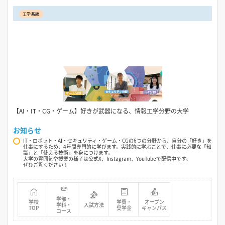
工学系統
【AI・IT・CG・ゲーム】好きが武器になる、情報工学分野の大学
お知らせ
IT・ロボット・AI・セキュリティ・ゲーム・CGの6つの分野から、自分の「好き」を
仕事にするため、4年間専門的に学びます。実践的に学ぶことで、仕事に必要な「知
識」と「使える技術」を身につけます。
大学の雰囲気や授業の様子は公式X、Instagram、YouTubeで配信中です。
ぜひご覧ください！
学部・
学校
学費・
オープン
学科・
入試方法
TOP
奨学金
キャンパス
コース