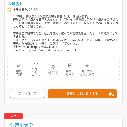
お知らせ
未来を産みだす大学
2028年、学校法人大阪産業大学は創立100周年を迎えます。
建学の精神「偉大なる平凡人たれ」は、特別な才能を持つ者だけが偉大なのではな
く、日々の地道な努力こそが、社会のための「知」と「技術」を産みだす大きな力
となるという理念です。
本学はこの精神のもと、社会を支える数々の知と技術を産みだし、世に送り出して
きました。
さあ、あなたも失敗を恐れず、好奇心を持って学び続け、あなた自身の「偉大なる
平凡」から輝かしい未来を共に創り上げてください。
学校HP⇒URL:https://www.osaka-
sandai.ac.jp/about/suuri_datascience_ai.html
学部・
学校
学費・
オープン
学科・
入試方法
TOP
奨学金
キャンパス
コース
気になる
資料リストに追加する
大学
江戸川大学