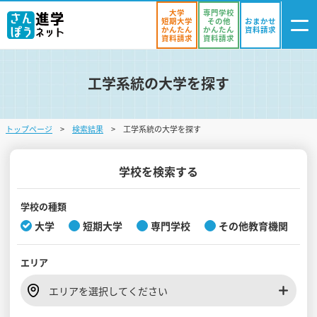
大学
専門学校
短期大学
その他
おまかせ
かんたん
かんたん
資料請求
資料請求
資料請求
工学系統の大学を探す
ログイン
気になる
資料リスト
・登録
トップページ
検索結果
工学系統の大学を探す
学校を探す
オープンキャンパスを探す
学校を検索する
進学イベント
学校の種類
大学
短期大学
専門学校
その他教育機関
入試・受験入門
エリア
お役立ち情報
エリアを選択してください