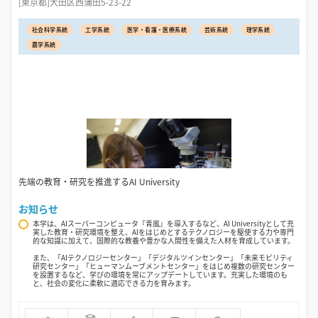
[東京都]大田区西蒲田5-23-22
社会科学系統
工学系統
医学・看護・医療系統
芸術系統
理学系統
農学系統
先端の教育・研究を推進するAI University
お知らせ
本学は、AIスーパーコンピュータ『青嵐』を導入するなど、AI Universityとして充
実した教育・研究環境を整え、AIをはじめとするテクノロジーを駆使する力や専門
的な知識に加えて、国際的な教養や豊かな人間性を備えた人材を育成しています。
また、「AIテクノロジーセンター」「デジタルツインセンター」「未来モビリティ
研究センター」「ヒューマンムーブメントセンター」をはじめ複数の研究センター
を設置するなど、学びの環境を常にアップデートしています。充実した環境のも
と、社会の変化に柔軟に適応できる力を育みます。