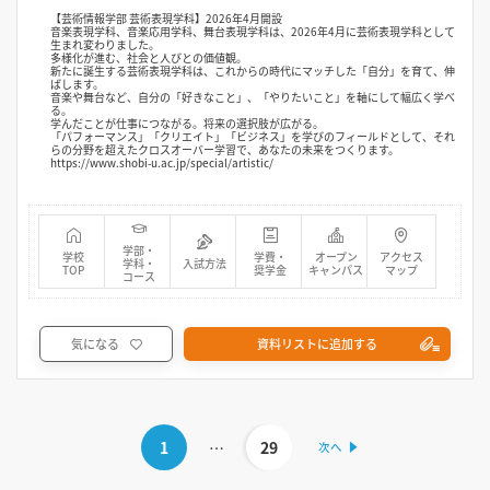
【芸術情報学部 芸術表現学科】2026年4月開設
音楽表現学科、音楽応用学科、舞台表現学科は、2026年4月に芸術表現学科として
生まれ変わりました。
多様化が進む、社会と人びとの価値観。
新たに誕生する芸術表現学科は、これからの時代にマッチした「自分」を育て、伸
ばします。
音楽や舞台など、自分の「好きなこと」、「やりたいこと」を軸にして幅広く学べ
る。
学んだことが仕事につながる。将来の選択肢が広がる。
「パフォーマンス」「クリエイト」「ビジネス」を学びのフィールドとして、それ
らの分野を超えたクロスオーバー学習で、あなたの未来をつくります。
https://www.shobi-u.ac.jp/special/artistic/
学部・
学校
学費・
オープン
アクセス
学科・
入試方法
TOP
奨学金
キャンパス
マップ
コース
気になる
資料リストに追加する
1
…
29