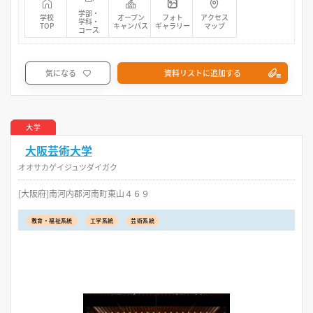
学部・
学校
オープン
フォト
アクセス
学科・
TOP
キャンパス
ギャラリー
マップ
コース
気になる
資料リストに追加する
大学
大阪芸術大学
オオサカゲイジュツダイガク
[大阪府]南河内郡河南町東山４６９
教育・福祉系統
工学系統
芸術系統