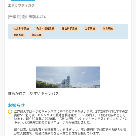
エドガワダイガク
[千葉県]流山市駒木474
人文科学系統
教育・福祉系統
社会科学系統
工学系統
体育系統
芸術系統
農学系統
誰もが過ごしやすいキャンパス
お知らせ
江戸川大学は一つのキャンパスにすべての学生が通います。2学部6学科で1学年の定
員は550名です。キャンパスの敷地面積は東京ドームの約１，１個分で広々として
います。創立30周年の2020年、「誰もが過ごしやすいキャンパス」をコンセプトに
キャンパス屋外空間の全面リニューアルが完成しました。
創立以来、情報教育と国際教育に力を注ぎつつ、高い専門性で対応できる能力や豊
かな人間性で、社会に貢献できる人材の育成を目指しています。