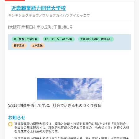
近畿職業能力開発大学校
キンキショクギョウノウリョクカイハツダイガッコウ
[大阪府]岸和田市岸の丘町3丁目1番1号
IT・情報・工学分野
CG・ゲーム・WEB分野
工業分野（建設・機械系）
理学系統
工学系統
実践と創造を通して学ぶ、社会で活きるものづくり教育
お知らせ
近畿職業能力開発大学校は、理論と技能・技術を有機的に結びつける「実学融合」
を設立の基本理念とし、理想的な育成システムで日本の「ものづくり」を担う人材
を育成する工科系の大学校です。
近畿職業能力開発大学校は厚生労働省が所管する（独）高齢・障害・求職者雇用支