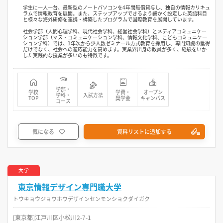
学生に一人一台、最新型のノートパソコンを4年間無償貸与し、独自の情報カリキュ
ラムで情報教育を展開。また、ステップアップできるよう細かく設定した英語科目
と様々な海外研修を連携・構築したプログラムで国際教育を展開しています。
社会学部（人間心理学科、現代社会学科、経営社会学科）とメディアコミュニケー
ション学部（マス・コミュニケーション学科、情報文化学科、こどもコミュニケー
ション学科）では、1年次から少人数ゼミナール方式教育を採用し、専門知識の獲得
だけでなく、社会への適応能力を高めます。実業界出身の教員が多く、経験をいか
した実践的な授業が多いのも特徴です。
学部・
学校
学費・
オープン
学科・
入試方法
TOP
奨学金
キャンパス
コース
気になる
資料リストに追加する
大学
東京情報デザイン専門職大学
トウキョウジョウホウデザインセンモンショクダイガク
[東京都]江戸川区小松川2-7-1