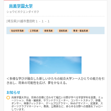
尚美学園大学
ショウビガクエンダイガク
[埼玉県]川越市豊田町１－１－１
社会科学系統
工学系統
体育系統
芸術系統
教育・福祉系統
＜多様な学びが融合した新しいかたちの総合大学＞一人ひとりの能力を引
き出し、将来の可能性を広げ、夢をかなえる。
お知らせ
尚美学園大学は、将来の目標に合わせて幅広い分野が学べる学部学科を設置。ミュ
ージシャン、作曲・編曲家、サウンドクリエーター、コンサートスタッフ、俳優、
ダンサー、映像ディレクター、ゲームプログラマー、Webデザイナー、起業家、ス
ポーツクラブマネージャー、教員、公務員など、あらゆる分野への進路をフォロー
しています。