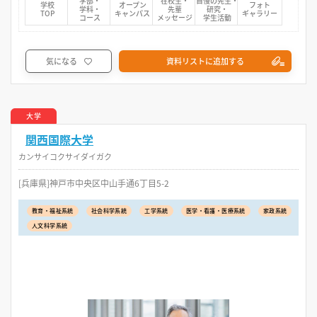
学部・
在校生・
自慢の先生・
学校
オープン
フォト
学科・
先輩
研究・
TOP
キャンパス
ギャラリー
コース
メッセージ
学生活動
気になる
資料リストに追加する
大学
関西国際大学
カンサイコクサイダイガク
[兵庫県]神戸市中央区中山手通6丁目5-2
教育・福祉系統
社会科学系統
工学系統
医学・看護・医療系統
家政系統
人文科学系統