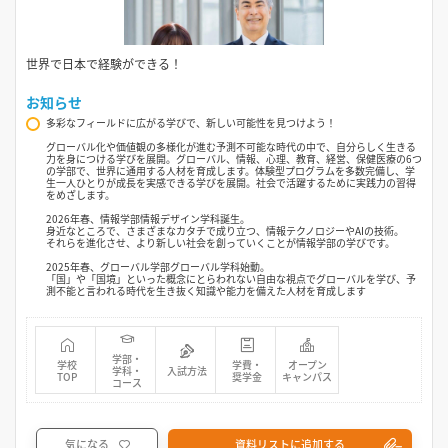
世界で日本で経験ができる！
お知らせ
多彩なフィールドに広がる学びで、新しい可能性を見つけよう！
グローバル化や価値観の多様化が進む予測不可能な時代の中で、自分らしく生きる
力を身につける学びを展開。グローバル、情報、心理、教育、経営、保健医療の6つ
の学部で、世界に通用する人材を育成します。体験型プログラムを多数完備し、学
生一人ひとりが成長を実感できる学びを展開。社会で活躍するために実践力の習得
をめざします。
2026年春、情報学部情報デザイン学科誕生。
身近なところで、さまざまなカタチで成り立つ、情報テクノロジーやAIの技術。
それらを進化させ、より新しい社会を創っていくことが情報学部の学びです。
2025年春、グローバル学部グローバル学科始動。
「国」や「国境」といった概念にとらわれない自由な視点でグローバルを学び、予
測不能と言われる時代を生き抜く知識や能力を備えた人材を育成します
学部・
学校
学費・
オープン
学科・
入試方法
TOP
奨学金
キャンパス
コース
気になる
資料リストに追加する