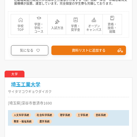
援機構が設置、運営しています。完全個室の学生寮も完備しております。
学部・
資格・
学校
学費・
オープン
学科・
入試方法
技術・
TOP
奨学金
キャンパス
コース
就職
気になる
資料リストに追加する
大学
埼玉工業大学
サイタマコウギョウダイガク
[埼玉県]深谷市普済寺1690
人文科学系統
社会科学系統
理学系統
工学系統
芸術系統
教育・福祉系統
農学系統