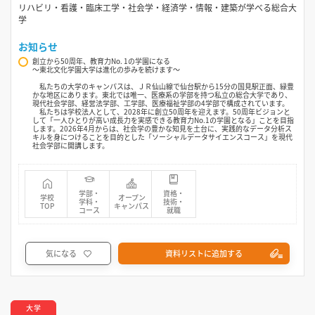
リハビリ・看護・臨床工学・社会学・経済学・情報・建築が学べる総合大
学
お知らせ
創立から50周年、教育力No. 1の学園になる
〜東北文化学園大学は進化の歩みを続けます〜
私たちの大学のキャンパスは、ＪＲ仙山線で仙台駅から15分の国見駅正面、緑豊
かな地区にあります。東北では唯一、医療系の学部を持つ私立の総合大学であり、
現代社会学部、経営法学部、工学部、医療福祉学部の4学部で構成されています。
私たちは学校法人として、2028年に創立50周年を迎えます。50周年ビジョンと
して「一人ひとりが高い成長力を実感できる教育力No.1の学園となる」ことを目指
します。2026年4月からは、社会学の豊かな知見を土台に、実践的なデータ分析ス
キルを身につけることを目的とした「ソーシャルデータサイエンスコース」を現代
社会学部に開講します。
学部・
資格・
学校
オープン
学科・
技術・
TOP
キャンパス
コース
就職
気になる
資料リストに追加する
大学