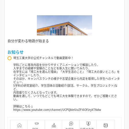
自分が変わる物語が始まる
お知らせ
埼玉工業大学の公式チャンネルで動画更新中！
学科ごとに専攻内容を分かりやすくアニメーションで解説したり、
入学までの経緯や受験のことなどを新入生に聞いてみたり、
在学生には「埼工大を選んだ理由」「大学生活のこと」「埼工大の良いところ」を
インタビューしたり、
そのほか、キャンパスランチの様子や志望企業から内定を取得した学生へのインタ
ビュー、
5学科の研究室紹介、学生団体の活動紹介(部活、サークル、学生プロジェクト)な
ど、
内容盛りだくさんとなっています。
動画を通して、いつでもどこでも埼工大を体験できますので、ぜひご視聴くださ
い。
詳細はこちら↓
https://www.youtube.com/channel/UCPQble6ivZFi6OFJryXTNdw