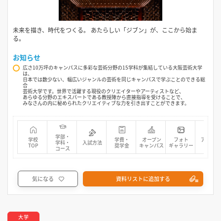
未来を描き、時代をつくる。 あたらしい「ジブン」が、ここから始ま
る。
お知らせ
広さ10万坪のキャンパスに多彩な芸術分野の15学科が集結している大阪芸術大学
は、
日本では数少ない、幅広いジャンルの芸術を同じキャンパスで学ぶことのできる総
合
芸術大学です。世界で活躍する現役のクリエイターやアーティストなど、
あらゆる分野のエキスパートである教授陣から直接指導を受けることで、
みなさんの内に秘められたクリエイティブな力を引き出すことができます。
学部・
学校
学費・
オープン
フォト
アクセス
学科・
入試方法
TOP
奨学金
キャンパス
ギャラリー
マップ
コース
気になる
資料リストに追加する
大学