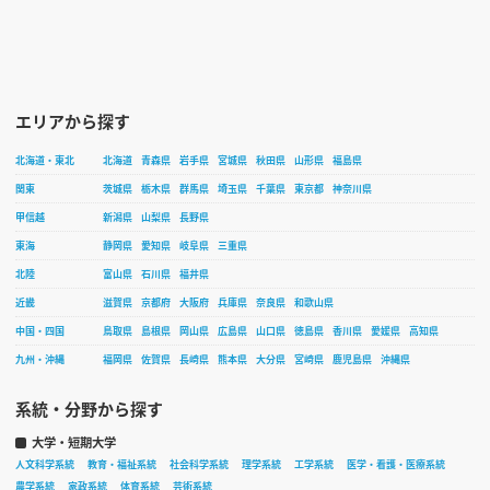
エリアから探す
北海道・東北
北海道
青森県
岩手県
宮城県
秋田県
山形県
福島県
関東
茨城県
栃木県
群馬県
埼玉県
千葉県
東京都
神奈川県
甲信越
新潟県
山梨県
長野県
東海
静岡県
愛知県
岐阜県
三重県
北陸
富山県
石川県
福井県
近畿
滋賀県
京都府
大阪府
兵庫県
奈良県
和歌山県
中国・四国
鳥取県
島根県
岡山県
広島県
山口県
徳島県
香川県
愛媛県
高知県
九州・沖縄
福岡県
佐賀県
長崎県
熊本県
大分県
宮崎県
鹿児島県
沖縄県
系統・分野から探す
大学・短期大学
人文科学系統
教育・福祉系統
社会科学系統
理学系統
工学系統
医学・看護・医療系統
農学系統
家政系統
体育系統
芸術系統