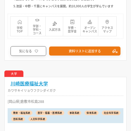
5.池袋・中野・千葉にキャンパスを展開。約10,000人の学生が学んでいます
学部・
学校
学費・
オープン
アクセス
学科・
入試方法
TOP
奨学金
キャンパス
マップ
コース
気になる
資料リストに追加する
大学
川崎医療福祉大学
カワサキイリョウフクシダイガク
[岡山県]倉敷市松島288
教育・福祉系統
医学・看護・医療系統
家政系統
体育系統
社会科学系統
芸術系統
人文科学系統