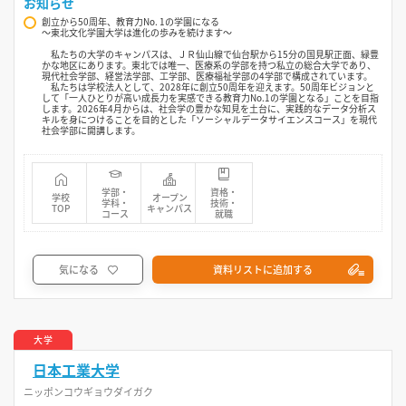
お知らせ
創立から50周年、教育力No. 1の学園になる
〜東北文化学園大学は進化の歩みを続けます〜
私たちの大学のキャンパスは、ＪＲ仙山線で仙台駅から15分の国見駅正面、緑豊
かな地区にあります。東北では唯一、医療系の学部を持つ私立の総合大学であり、
現代社会学部、経営法学部、工学部、医療福祉学部の4学部で構成されています。
私たちは学校法人として、2028年に創立50周年を迎えます。50周年ビジョンと
して「一人ひとりが高い成長力を実感できる教育力No.1の学園となる」ことを目指
します。2026年4月からは、社会学の豊かな知見を土台に、実践的なデータ分析ス
キルを身につけることを目的とした「ソーシャルデータサイエンスコース」を現代
社会学部に開講します。
学部・
資格・
学校
オープン
学科・
技術・
TOP
キャンパス
コース
就職
気になる
資料リストに追加する
大学
日本工業大学
ニッポンコウギョウダイガク