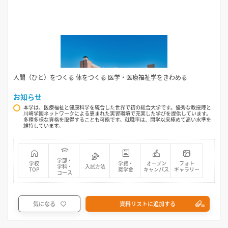
人間（ひと）をつくる 体をつくる 医学・医療福祉学をきわめる
お知らせ
本学は、医療福祉と健康科学を統合した世界で初の総合大学です。優秀な教授陣と
川崎学園ネットワークによる恵まれた実習環境で充実した学びを提供しています。
多種多様な資格を取得することも可能です。就職率は、開学以来極めて高い水準を
維持しています。
学部・
学校
学費・
オープン
フォト
学科・
入試方法
TOP
奨学金
キャンパス
ギャラリー
コース
気になる
資料リストに追加する