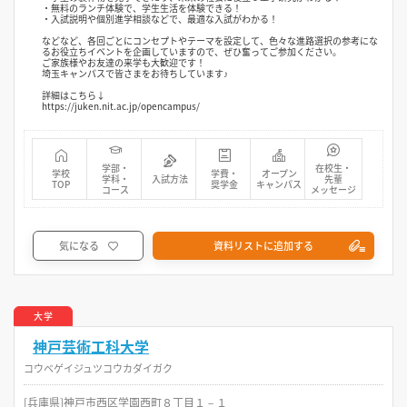
・無料のランチ体験で、学生生活を体験できる！
・入試説明や個別進学相談などで、最適な入試がわかる！
などなど、各回ごとにコンセプトやテーマを設定して、色々な進路選択の参考にな
るお役立ちイベントを企画していますので、ぜひ奮ってご参加ください。
ご家族様やお友達の来学も大歓迎です！
埼玉キャンパスで皆さまをお待ちしています♪
詳細はこちら↓
https://juken.nit.ac.jp/opencampus/
学部・
在校生・
学校
学費・
オープン
学科・
入試方法
先輩
TOP
奨学金
キャンパス
コース
メッセージ
気になる
資料リストに追加する
大学
神戸芸術工科大学
コウベゲイジュツコウカダイガク
[兵庫県]神戸市西区学園西町８丁目１－１