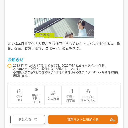
2025年4月共学化！大阪からも神戸からも近いキャンパスでビジネス、教
育、保育、看護、養護、スポーツ、栄養を学ぶ。
お知らせ
2025年4⽉に経営学部とこども学部、2026年4⽉に⾷マネジメント学科、
2028年4⽉に全学と、段階的な共学化をしています。
小規模大学ならではのきめ細かく手厚い教育はそのままにボーダレスな教育環境を
展開します。
学部・
学校
学費・
オープン
学科・
入試方法
TOP
奨学金
キャンパス
コース
気になる
資料リストに追加する