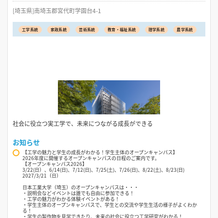
[埼玉県]南埼玉郡宮代町学園台4-1
工学系統
家政系統
芸術系統
教育・福祉系統
理学系統
農学系統
社会に役立つ実工学で、未来につながる成長ができる
お知らせ
【工学の魅力と学生の成長がわかる！学生主体のオープンキャンパス】
2026年度に開催するオープンキャンパスの日程のご案内です。
【オープンキャンパス2026】
3/22(日）、6/14(日)、7/12(日)、7/25(土)、7/26(日)、8/22(土)、8/23(日)
2027/3/21（日）
日本工業大学（埼玉）のオープンキャンパスは・・・
・説明会などイベントは誰でも自由に参加できる！
・工学の魅力がわかる体験イベントがある！
・学生主体のオープンキャンパスで、学生との交流や学生生活の様子がよくわか
る！
・学生の製作物を見学できたり、未来の社会に役立つ工学研究がわかる！