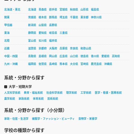
北海道・東北
北海道
青森県
岩手県
宮城県
秋田県
山形県
福島県
関東
茨城県
栃木県
群馬県
埼玉県
千葉県
東京都
神奈川県
甲信越
新潟県
山梨県
長野県
東海
静岡県
愛知県
岐阜県
三重県
北陸
富山県
石川県
福井県
近畿
滋賀県
京都府
大阪府
兵庫県
奈良県
和歌山県
中国・四国
鳥取県
島根県
岡山県
広島県
山口県
徳島県
香川県
愛媛県
高知県
九州・沖縄
福岡県
佐賀県
長崎県
熊本県
大分県
宮崎県
鹿児島県
沖縄県
系統・分野から探す
大学・短期大学
人文科学系統
教育・福祉系統
社会科学系統
理学系統
工学系統
医学・看護・医療系統
農学系統
家政系統
体育系統
芸術系統
系統・分野から探す（小分類）
家政・住居・生活学
被服学・ファッション・ビューティ
食物学・栄養学
学校の種類から探す