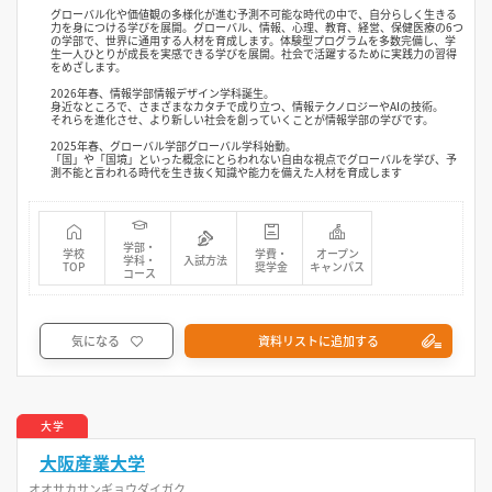
グローバル化や価値観の多様化が進む予測不可能な時代の中で、自分らしく生きる
力を身につける学びを展開。グローバル、情報、心理、教育、経営、保健医療の6つ
の学部で、世界に通用する人材を育成します。体験型プログラムを多数完備し、学
生一人ひとりが成長を実感できる学びを展開。社会で活躍するために実践力の習得
をめざします。
2026年春、情報学部情報デザイン学科誕生。
身近なところで、さまざまなカタチで成り立つ、情報テクノロジーやAIの技術。
それらを進化させ、より新しい社会を創っていくことが情報学部の学びです。
2025年春、グローバル学部グローバル学科始動。
「国」や「国境」といった概念にとらわれない自由な視点でグローバルを学び、予
測不能と言われる時代を生き抜く知識や能力を備えた人材を育成します
学部・
学校
学費・
オープン
学科・
入試方法
TOP
奨学金
キャンパス
コース
気になる
資料リストに追加する
大学
大阪産業大学
オオサカサンギョウダイガク