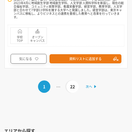
2023年4月に地域創生学部 地域創生学科、人文学部 人間科学科を新設し、現在の総
合福祉学部、コミュニティ政策学部、看護栄養学部、経営学部、教育学部、人文学
部と合わせて7学部13学科を擁する大学へと発展しました。経営学部は、東京キャ
ンパスに移転し、よりビジネスとの連携を重視した教育へと改革を行っていきま
す。
学校
オープン
TOP
キャンパス
気になる
資料リストに追加する
1
…
22
エリアから探す