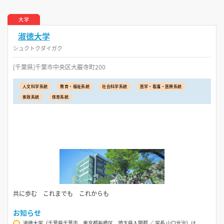
大学
淑徳大学
シュクトクダイガク
[千葉県]千葉市中央区大巌寺町200
人文科学系統
教育・福祉系統
社会科学系統
医学・看護・医療系統
家政系統
体育系統
共に歩む これまでも これからも
お知らせ
淑徳大学（千葉県千葉市、東京都板橋区、埼玉県入間郡 ／ 学長 山口光治）は、