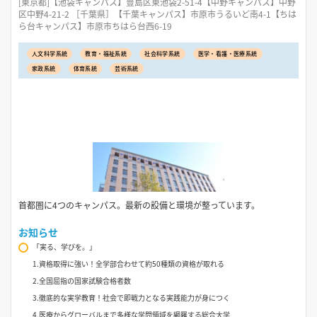
[東京都]【池袋キャンパス】豊島区東池袋2-51-4【中野キャンパス】中野
区中野4-21-2 ［千葉県］【千葉キャンパス】市原市うるいど南4-1【ちは
ら台キャンパス】市原市ちはら台西6-19
人文科学系統
教育・福祉系統
社会科学系統
医学・看護・医療系統
家政系統
体育系統
芸術系統
首都圏に4つのキャンパス。最新の設備と環境が整っています。
お知らせ
「実る、学びを。」
1.資格取得に強い！全学部合わせて約50種類の資格が取れる
2.全国屈指の国家試験合格者数
3.徹底的な実学教育！社会で即戦力となる実践能力が身につく
4.医療からグローバルまで多様な学問領域を網羅する総合大学