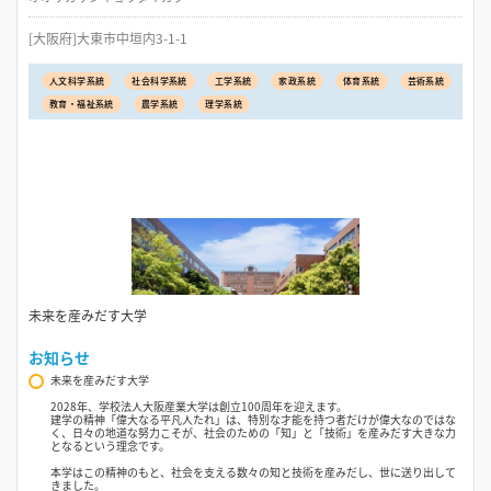
[大阪府]大東市中垣内3-1-1
人文科学系統
社会科学系統
工学系統
家政系統
体育系統
芸術系統
教育・福祉系統
農学系統
理学系統
未来を産みだす大学
お知らせ
未来を産みだす大学
2028年、学校法人大阪産業大学は創立100周年を迎えます。
建学の精神「偉大なる平凡人たれ」は、特別な才能を持つ者だけが偉大なのではな
く、日々の地道な努力こそが、社会のための「知」と「技術」を産みだす大きな力
となるという理念です。
本学はこの精神のもと、社会を支える数々の知と技術を産みだし、世に送り出して
きました。