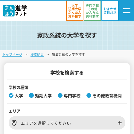
大学
専門学校
短期大学
その他
おまかせ
かんたん
かんたん
資料請求
資料請求
資料請求
家政系統の大学を探す
ログイン
気になる
資料リスト
・登録
トップページ
検索結果
家政系統の大学を探す
学校を探す
オープンキャンパスを探す
学校を検索する
進学イベント
学校の種類
大学
短期大学
専門学校
その他教育機関
入試・受験入門
エリア
お役立ち情報
エリアを選択してください