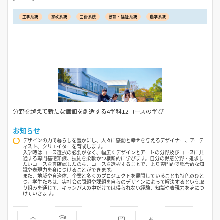
工学系統
家政系統
芸術系統
教育・福祉系統
農学系統
分野を越えて新たな価値を創造する4学科12コースの学び
お知らせ
デザインの力で暮らしを豊かにし、人々に感動と幸せを与えるデザイナー、アーテ
ィスト、クリエイターを育成します。
入学時はコース選択の必要がなく、幅広くデザインとアートの分野及びコースに共
通する専門基礎知識、技術を柔軟かつ横断的に学びます。自分の得意分野・追求し
たいコースを再確認したのち、コースを選択することで、より専門的で総合的な知
識や表現力を身につけることができます。
また、地域や自治体、企業と多くのプロジェクトを展開していることも特色のひと
つ。学生たちは、実社会の問題や課題を自らのデザインによって解決するという取
り組みを通じて、キャンパスの中だけでは得られない経験、知識や表現力を身につ
けていきます。