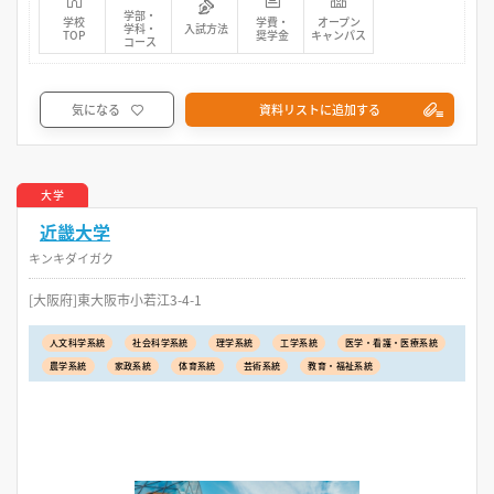
学部・
学校
学費・
オープン
学科・
入試方法
TOP
奨学金
キャンパス
コース
気になる
資料リストに追加する
大学
近畿大学
キンキダイガク
[大阪府]東大阪市小若江3-4-1
人文科学系統
社会科学系統
理学系統
工学系統
医学・看護・医療系統
農学系統
家政系統
体育系統
芸術系統
教育・福祉系統