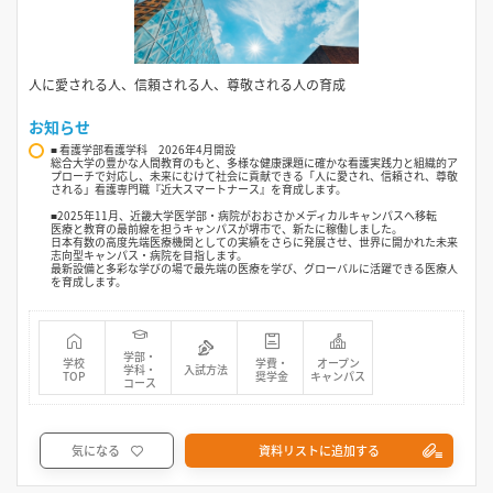
人に愛される人、信頼される人、尊敬される人の育成
お知らせ
■ 看護学部看護学科 2026年4月開設
総合大学の豊かな人間教育のもと、多様な健康課題に確かな看護実践力と組織的ア
プローチで対応し、未来にむけて社会に貢献できる「人に愛され、信頼され、尊敬
される」看護専門職『近大スマートナース』を育成します。
■2025年11月、近畿大学医学部・病院がおおさかメディカルキャンパスへ移転
医療と教育の最前線を担うキャンパスが堺市で、新たに稼働しました。
日本有数の高度先端医療機関としての実績をさらに発展させ、世界に開かれた未来
志向型キャンパス・病院を目指します。
最新設備と多彩な学びの場で最先端の医療を学び、グローバルに活躍できる医療人
を育成します。
学部・
学校
学費・
オープン
学科・
入試方法
TOP
奨学金
キャンパス
コース
気になる
資料リストに追加する