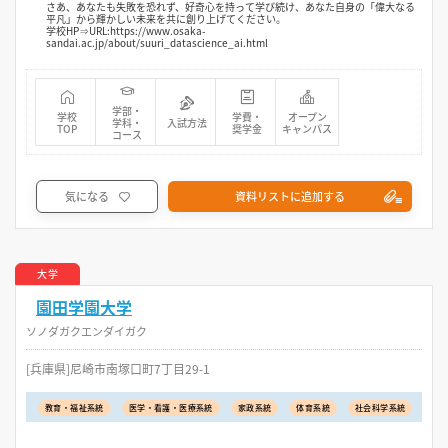
さあ、あなたも失敗を恐れず、好奇心を持って学び続け、あなた自身の「偉大なる
平凡」から輝かしい未来を共に創り上げてください。
学校HP⇒URL:https://www.osaka-
sandai.ac.jp/about/suuri_datascience_ai.html
学部・
学校
学費・
オープン
学科・
入試方法
TOP
奨学金
キャンパス
コース
気になる
資料リストに追加する
大学
園田学園大学
ソノダガクエンダイガク
[兵庫県]尼崎市南塚口町7丁目29-1
教育・福祉系統
医学・看護・医療系統
家政系統
体育系統
社会科学系統