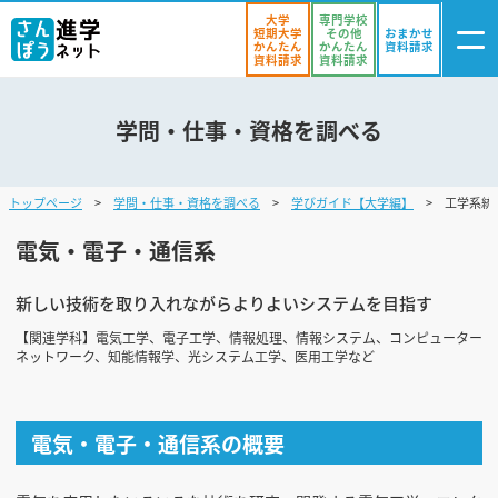
大学
専門学校
短期大学
その他
おまかせ
かんたん
かんたん
資料請求
資料請求
資料請求
学問・仕事・資格を調べる
ログイン
気になる
資料リスト
・登録
トップページ
学問・仕事・資格を調べる
学びガイド【大学編】
工学系統 
学校を探す
電気・電子・通信系
オープンキャンパスを探す
新しい技術を取り入れながらよりよいシステムを目指す
進学イベント
【関連学科】電気工学、電子工学、情報処理、情報システム、コンピューター
ネットワーク、知能情報学、光システム工学、医用工学など
入試・受験入門
お役立ち情報
電気・電子・通信系の概要