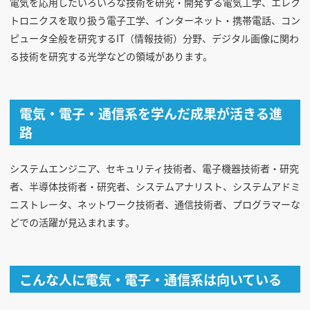
電気を応用したいろいろな技術を研究・開発する電気工学、エレク
トロニクスを取り扱う電子工学、インターネット・携帯電話、コン
ピュータ全般を研究するIT（情報技術）分野、デジタル画像に関わ
見学会WEB手引書
る技術を研究する光学などの領域があります。
校内オンラインガイダンス
アンケートフォーム（学校用）
電気・電子・通信系を学んだ成果が活きる進
路
システムエンジニア、セキュリティ技術者、電子機器技術者・研究
者、半導体技術者・研究者、システムアナリスト、システムアドミ
ニストレータ、ネットワーク技術者、通信技術者、プログラマーな
どでの活躍が見込まれます。
こんな人に電気・電子・通信系は向いている