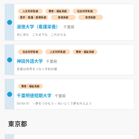
人文科学系統
教育・福祉系統
社会科学系統
医学・看護・医療系統
家政系統
体育系統
淑徳大学（看護栄養）
千葉県
共に歩む これまでも これからも
社会科学系統
人文科学系統
教育・福祉系統
神田外語大学
千葉県
言葉は世界をつなぐ平和の礎
教育・福祉系統
千葉明徳短期大学
千葉県
Go for it! ～夢をつかもう～ めいとくで夢を叶えよう
東京都