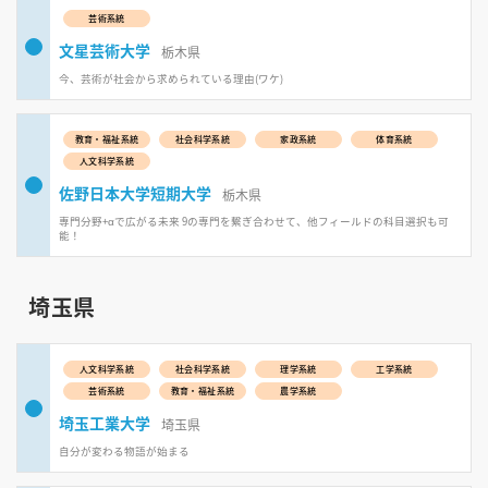
芸術系統
文星芸術大学
栃木県
今、芸術が社会から求められている理由(ワケ)
教育・福祉系統
社会科学系統
家政系統
体育系統
人文科学系統
佐野日本大学短期大学
栃木県
専門分野+αで広がる未来 9の専門を繋ぎ合わせて、他フィールドの科目選択も可
能！
埼玉県
人文科学系統
社会科学系統
理学系統
工学系統
芸術系統
教育・福祉系統
農学系統
埼玉工業大学
埼玉県
自分が変わる物語が始まる