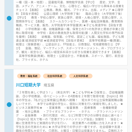
一種（国・英・地歴）、図書館司書、博物館学芸員 【学び】 歴史、文学、言
語、メディア、アニメ・ゲーム、文化、心理など、幅広い学びから興味ある授業を
チョイス 【進路】 公務員、教員、観光、ブライダル、出版、メディア ★心理学
科 【目指す資格】 公認心理師（大学院修了後） 臨床心理士（大学院修了後）
【学び】 教育・学校心理学、家族心理学、感情・人格心理学、犯罪心理学、人
間関係学など 【進路】 スクールカウンセラー、医療・福祉団体職員、教育関係
職員、サービス業、販売、大学院進学(本学設置済) ★子ども発達学科 【目指す資
格】 小学校教諭一種、幼稚園教諭一種、保育士の3つの免許状と資格が卒業と同
時に取得可能 中学校・高校の教員免許も取得可能(要：人間文化学科の専門科目
を履修) 【進路】 幼稚園、保育園、小学校、認定こども園、福祉施設、子ども関
連企業 経済経営学部 ★経済経営学科 【目指す資格】 高等学校教諭一種(商業)、
税理士（受験資格）、公認会計士、FP技能士、日商簿記、宅地建物取引士 【学
び】 金融、簿記、マーケティング、スポーツマネージメント、AI・プログラミン
グ、観光・航空など、幅広い経営系科目から好きな授業を選択できます 【進路】
高等学校教諭(商業)、税理士・公認会計士、不動産業、スポーツ、銀行、航空会
社、ブライダル、ホテル
教育・福祉系統
社会科学系統
人文科学系統
川口短期大学
埼玉県
「２年間を楽しく学ぼう！」（男女共学） ★こども学科★ ①保育士、 ②幼稚園教
諭、 ③小学校教諭、 ④ベビーシッター の4資格を２年間で取得可能 【topics】R8
卒の学生は、7名が公立保育園(公務員)へ就職！ 短大卒での公立保育園就職は難
しいですが、 本学では希望の学生に、個別に対策を行い実績を残しました。 ★
ビジネス実務学科★ ・営業事務 ・秘書事務 ・医療事務 ・各種動物愛
護 ・地方公務員 ・ブライダルプランナー ・ホテル ・グランドハンドリン
グ ・金融事務 ・旅行代理店 etc... など2年間で学びの分野を自由に選べる！
【topics】短大で唯一の「空港グランドハンドリング協会」加盟校！ 協会と一
緒に空港見学など実践的な学びを行い、 航空業界への就職に力を入れます！ ★
学生生活の充実のために★ 大学は学校での学びが一番ですが、 社会経験や友達・
趣味の時間も大切です。 ①原則、土曜日・日曜日は授業ありません。 ②無料スク