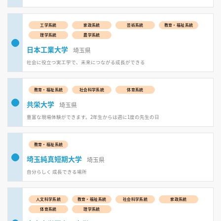
工学系統
家政系統
芸術系統
教育・福祉系統
理学系統
農学系統
日本工業大学
埼玉県
社会に役立つ実工学で、未来につながる成長ができる
教育・福祉系統
社会科学系統
体育系統
共栄大学
埼玉県
豊富な現場体験ができます。2年生からは週に1度の先生の日
教育・福祉系統
埼玉純真短期大学
埼玉県
自分らしく 成長できる場所
人文科学系統
教育・福祉系統
社会科学系統
家政系統
体育系統
理学系統