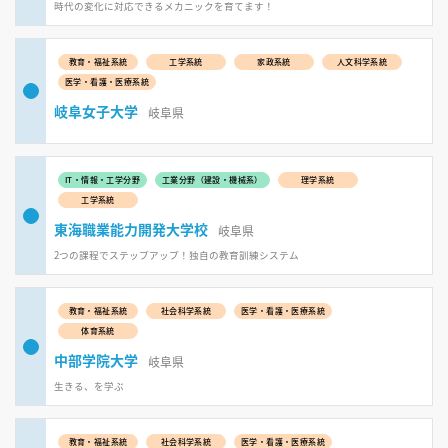
時代の変化に対応できるメカニックを育てます！
教育・福祉系統
工学系統
家政系統
人文科学系統
医学・看護・医療系統
岐阜女子大学
岐阜県
IT・情報・工学分野
工業分野（建設・機械系）
理学系統
工学系統
東海職業能力開発大学校
岐阜県
2つの課程でステップアップ！独自の教育訓練システム
教育・福祉系統
社会科学系統
医学・看護・医療系統
体育系統
中部学院大学
岐阜県
生きる、を学ぶ
教育・福祉系統
社会科学系統
医学・看護・医療系統