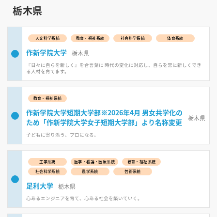
栃木県
人文科学系統
教育・福祉系統
社会科学系統
体育系統
作新学院大学
栃木県
『日々に自らを新しく』を合言葉に 時代の変化に対応し、自らを常に新しくでき
る人材を育てます。
教育・福祉系統
作新学院大学短期大学部※2026年4月 男女共学化の
栃木県
ため「作新学院大学女子短期大学部」より名称変更
子どもに寄り添う、プロになる。
工学系統
医学・看護・医療系統
教育・福祉系統
社会科学系統
農学系統
芸術系統
足利大学
栃木県
心あるエンジニアを育て、心ある社会を築いていく。