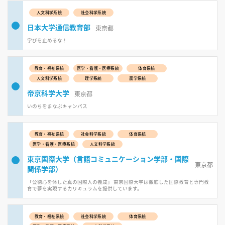
人文科学系統
社会科学系統
日本大学通信教育部
東京都
学びを止めるな！
教育・福祉系統
医学・看護・医療系統
体育系統
人文科学系統
理学系統
農学系統
帝京科学大学
東京都
いのちをまなぶキャンパス
教育・福祉系統
社会科学系統
体育系統
医学・看護・医療系統
人文科学系統
東京国際大学（言語コミュニケーション学部・国際
東京都
関係学部）
「公徳心を体した真の国際人の養成」 東京国際大学は徹底した国際教育と専門教
育で夢を実現するカリキュラムを提供しています。
教育・福祉系統
社会科学系統
体育系統