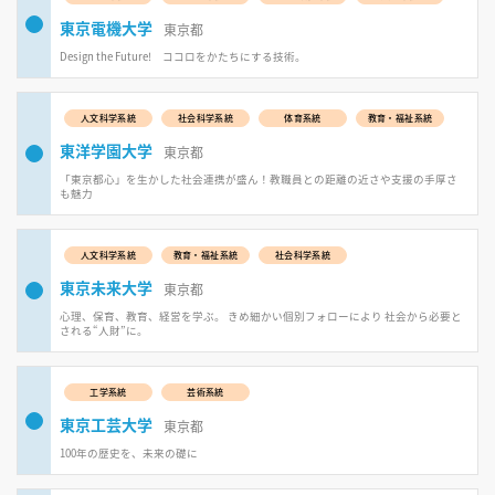
東京電機大学
東京都
Design the Future! ココロをかたちにする技術。
人文科学系統
社会科学系統
体育系統
教育・福祉系統
東洋学園大学
東京都
「東京都心」を生かした社会連携が盛ん！教職員との距離の近さや支援の手厚さ
も魅力
人文科学系統
教育・福祉系統
社会科学系統
東京未来大学
東京都
心理、保育、教育、経営を学ぶ。 きめ細かい個別フォローにより 社会から必要と
される“人財”に。
工学系統
芸術系統
東京工芸大学
東京都
100年の歴史を、未来の礎に