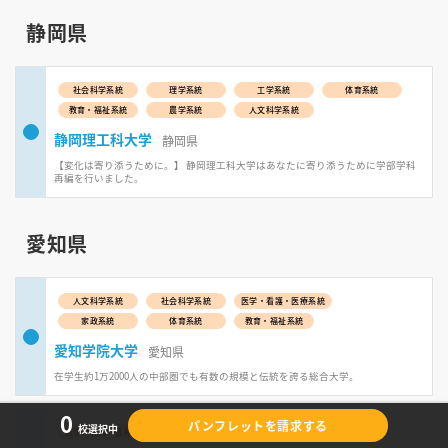
静岡県
社会科学系統
理学系統
工学系統
体育系統
教育・福祉系統
農学系統
人文科学系統
静岡理工科大学
静岡県
【変化は寄り添うために。】 静岡理工科大学はあなたに寄り添うために学部学科
再編を行いました。
愛知県
人文科学系統
社会科学系統
医学・看護・医療系統
家政系統
体育系統
教育・福祉系統
愛知学院大学
愛知県
在学生約1万2000人の中部圏でも有数の規模と伝統を誇る総合大学。
0
パンフレットを請求する
校選択中
医学・看護・医療系統
家政系統