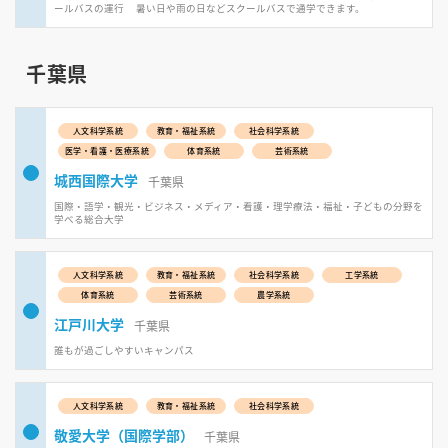
ールバスの運行 暑い日や雨の日などスクールバスで通学できます。
千葉県
人文科学系統
教育・福祉系統
社会科学系統
医学・看護・医療系統
体育系統
芸術系統
城西国際大学
千葉県
国際・語学・観光・ビジネス・メディア・看護・理学療法・福祉・子どもの分野を
学べる総合大学
人文科学系統
教育・福祉系統
社会科学系統
工学系統
体育系統
芸術系統
農学系統
江戸川大学
千葉県
誰もが過ごしやすいキャンパス
人文科学系統
教育・福祉系統
社会科学系統
敬愛大学（国際学部）
千葉県