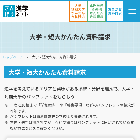
大学
専門学校
短期大学
その他
おまかせ
かんたん
かんたん
資料請求
資料請求
資料請求
大学・短大かんたん資料請求
ログイン
気になる
資料リスト
・登録
トップページ
大学・短大かんたん資料請求
学校を探す
大学・短大かんたん資料請求
オープンキャンパスを探す
進学イベント
進学を考えているエリアと興味がある系統・分野を選んで、大学・
短期大学のパンフレットをもらおう！
入試・受験入門
一度に20校まで「学校案内」や「募集要項」などのパンフレットの請求が
可能です。
お役立ち情報
パンフレットは資料請求先の学校より発送されます。
本体・送料は無料ですが、有料の場合はパンフレットに同封されている支
払い方法などをご確認ください。