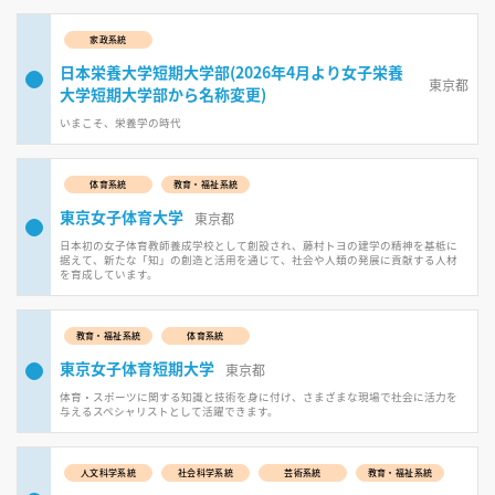
家政系統
日本栄養大学短期大学部(2026年4月より女子栄養
東京都
大学短期大学部から名称変更)
いまこそ、栄養学の時代
体育系統
教育・福祉系統
東京女子体育大学
東京都
日本初の女子体育教師養成学校として創設され、藤村トヨの建学の精神を基柢に
据えて、新たな「知」の創造と活用を通じて、社会や人類の発展に貢献する人材
を育成しています。
教育・福祉系統
体育系統
東京女子体育短期大学
東京都
体育・スポーツに関する知識と技術を身に付け、さまざまな現場で社会に活力を
与えるスペシャリストとして活躍できます。
人文科学系統
社会科学系統
芸術系統
教育・福祉系統