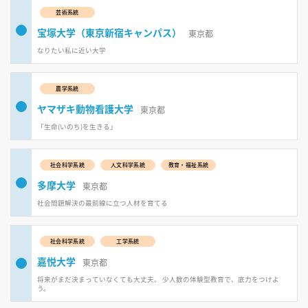
芸術系統
宝塚大学（東京新宿キャンパス）
東京都
なりたい私に近い大学
農学系統
ヤマザキ動物看護大学
東京都
「生命(いのち)を生きる」
社会科学系統
人文科学系統
教育・福祉系統
多摩大学
東京都
社会問題解決の最前線に立つ人材を育てる
社会科学系統
工学系統
嘉悦大学
東京都
将来がまだ決まっていなくても大丈夫。 少人数の体験型教育で、底力をつけよ
う。