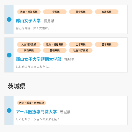
教育・福祉系統
工学系統
農学系統
家政系統
郡山女子大学
福島県
自己を磨き、輝く女性に。
人文科学系統
教育・福祉系統
工学系統
農学系統
家政系統
芸術系統
社会科学系統
郡山女子大学短期大学部
福島県
はじめよう未来のわたし。
茨城県
医学・看護・医療系統
アール医療専門職大学
茨城県
リハビリテーションの未来を拓く