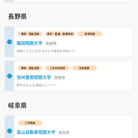
長野県
教育・福祉系統
医学・看護・医療系統
家政系統
飯田短期大学
長野県
地域とともに生きるひとの育成を目指して
教育・福祉系統
人文科学系統
芸術系統
信州豊南短期大学
長野県
夢をかなえる 豊南ストーリー
岐阜県
工学系統
高山自動車短期大学
岐阜県