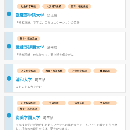
社会科学系統
人文科学系統
教育・福祉系統
武蔵野学院大学
埼玉県
「他者理解」で学ぶ、コミュニケーションの英語
教育・福祉系統
武蔵野短期大学
埼玉県
「他者理解」の気持ちで、寄り添う保育者に
人文科学系統
教育・福祉系統
社会科学系統
体育系統
浦和大学
埼玉県
人を支える力を育む
社会科学系統
工学系統
体育系統
芸術系統
教育・福祉系統
尚美学園大学
埼玉県
＜多様な学びが融合した新しいかたちの総合大学＞一人ひとりの能力を引き出
し、将来の可能性を広げ、夢をかなえる。