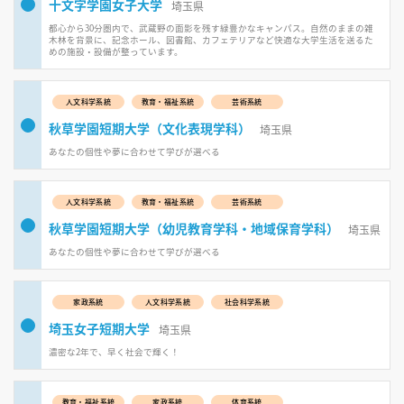
十文字学園女子大学
埼玉県
都心から30分圏内で、武蔵野の面影を残す緑豊かなキャンパス。自然のままの雑
木林を背景に、記念ホール、図書館、カフェテリアなど快適な大学生活を送るた
めの施設・設備が整っています。
人文科学系統
教育・福祉系統
芸術系統
秋草学園短期大学（文化表現学科）
埼玉県
あなたの個性や夢に合わせて学びが選べる
人文科学系統
教育・福祉系統
芸術系統
秋草学園短期大学（幼児教育学科・地域保育学科）
埼玉県
あなたの個性や夢に合わせて学びが選べる
家政系統
人文科学系統
社会科学系統
埼玉女子短期大学
埼玉県
濃密な2年で、早く社会で輝く！
教育・福祉系統
家政系統
体育系統