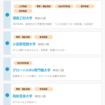
工学系統
教育・福祉系統
社会科学系統
農学系統
芸術系統
湘南工科大学
神奈川県
2027年4月、新時代の工学教育が始動！「人と社会をつなぐ技術者」を目指す
教育・福祉系統
家政系統
小田原短期大学
神奈川県
ずっと頼れるおだたんで、保育者・栄養士になる！
社会科学系統
グローバルBiz専門職大学
神奈川県
起業家マインドを磨き、グローバルな活躍を目指す
教育・福祉系統
芸術系統
昭和音楽大学
神奈川県
なりたい以上の自分へ。