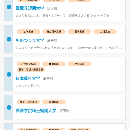
武蔵丘短期大学
埼玉県
ささえる人になる。 栄養・スポーツで、 健康をささえるスペシャリストへ
工学系統
社会科学系統
農学系統
芸術系統
ものつくり大学
埼玉県
ものづくりで社会を支える「テクノロジスト－技能の分かる技術者－」をめざして
社会科学系統
体育系統
理学系統
医学・看護・医療系統
日本薬科大学
埼玉県
未来に効く学びを。
教育・福祉系統
家政系統
国際学院埼玉短期大学
埼玉県