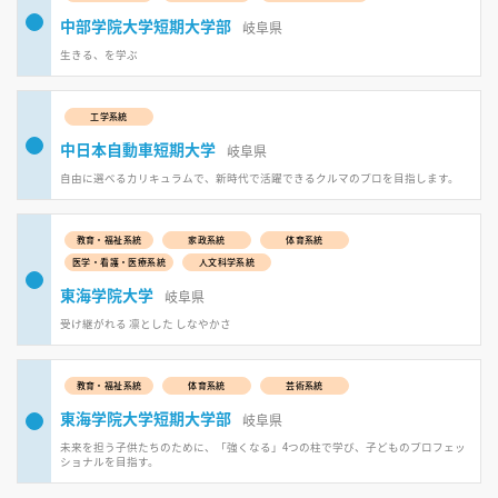
中部学院大学短期大学部
岐阜県
生きる、を学ぶ
工学系統
中日本自動車短期大学
岐阜県
自由に選べるカリキュラムで、新時代で活躍できるクルマのプロを目指します。
教育・福祉系統
家政系統
体育系統
医学・看護・医療系統
人文科学系統
東海学院大学
岐阜県
受け継がれる 凛とした しなやかさ
教育・福祉系統
体育系統
芸術系統
東海学院大学短期大学部
岐阜県
未来を担う子供たちのために、「強くなる」4つの柱で学び、子どものプロフェッ
ショナルを目指す。