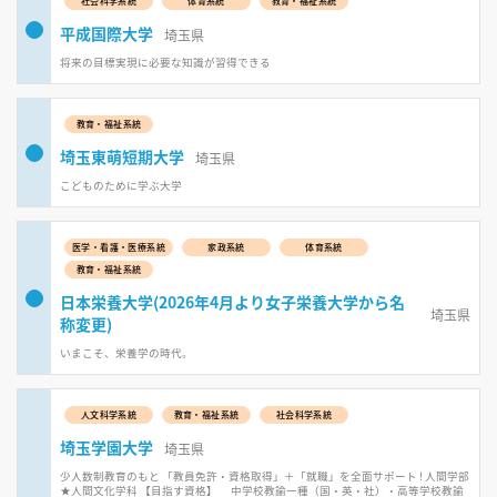
社会科学系統
体育系統
教育・福祉系統
平成国際大学
埼玉県
将来の目標実現に必要な知識が習得できる
教育・福祉系統
埼玉東萌短期大学
埼玉県
こどものために学ぶ大学
医学・看護・医療系統
家政系統
体育系統
教育・福祉系統
日本栄養大学(2026年4月より女子栄養大学から名
埼玉県
称変更)
いまこそ、栄養学の時代。
人文科学系統
教育・福祉系統
社会科学系統
埼玉学園大学
埼玉県
少人数制教育のもと 「教員免許・資格取得」＋「就職」を全面サポート ! 人間学部
★人間文化学科 【目指す資格】 中学校教諭一種（国・英・社）・高等学校教諭