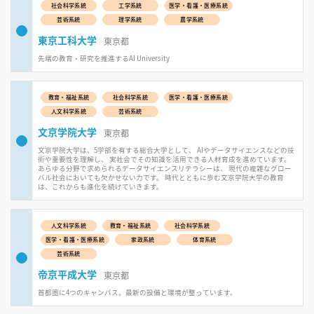
社会科学系統
工学系統
医学・看護・医療系統
芸術系統
理学系統
農学系統
東京工科大学
東京都
先端の教育・研究を推進するAI University
教育・福祉系統
社会科学系統
医学・看護・医療系統
人文科学系統
芸術系統
文京学院大学
東京都
文京学院大学は、5学部を有する総合大学として、 AIやデータサイエンスなどの技
術や重要性を理解し、 実社会でその知識を活用できる人材育成を進めています。
あらゆる分野で求められるデータサイエンスリテラシーは、 現代の複雑なグロー
バル社会においても欠かせない力です。 時代とともに歩む文京学院大学の教育
は、これからも進化を続けていきます。
人文科学系統
教育・福祉系統
社会科学系統
医学・看護・医療系統
家政系統
体育系統
芸術系統
帝京平成大学
東京都
首都圏に4つのキャンパス。最新の設備と環境が整っています。