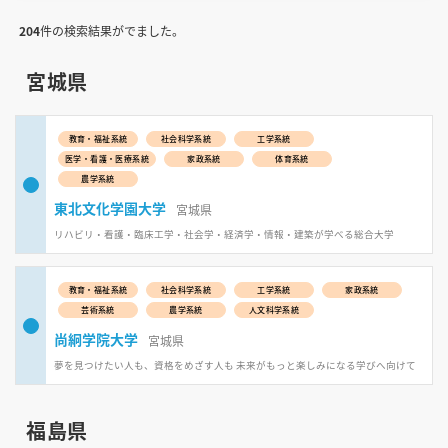
204
件の検索結果がでました。
宮城県
教育・福祉系統
社会科学系統
工学系統
医学・看護・医療系統
家政系統
体育系統
農学系統
東北文化学園大学
宮城県
リハビリ・看護・臨床工学・社会学・経済学・情報・建築が学べる総合大学
教育・福祉系統
社会科学系統
工学系統
家政系統
芸術系統
農学系統
人文科学系統
尚絅学院大学
宮城県
夢を見つけたい人も、資格をめざす人も 未来がもっと楽しみになる学びへ向けて
福島県