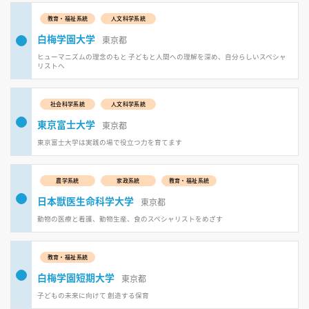
教育・福祉系統
人文科学系統
白梅学園大学
東京都
ヒューマニズムの理念のもと 子どもと人間への理解を深め、自分らしいスペシャ
リストへ
社会科学系統
人文科学系統
東京富士大学
東京都
東京富士大学は実践の場で役立つ力を育てます
農学系統
家政系統
教育・福祉系統
日本獣医生命科学大学
東京都
動物の医療と看護、動物生産、食のスペシャリストをめざす
教育・福祉系統
白梅学園短期大学
東京都
子どもの未来に向けて 創造する保育