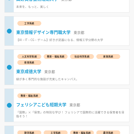
未来を、もっと、美しく
工学系統
東京情報デザイン専門職大学
東京都
【AI・IT・CG・ゲーム】好きが武器になる、情報工学分野の大学
人文科学系統
教育・福祉系統
社会科学系統
家政系統
体育系統
東京成徳大学
東京都
緑が多く専門的な施設が充実したキャンパス。
教育・福祉系統
フェリシアこども短期大学
東京都
「国際」×「保育」の特別な学び！ フェリシアで国際的に活躍できる保育者を目
指そう！
理学系統
工学系統
教育・福祉系統
農学系統