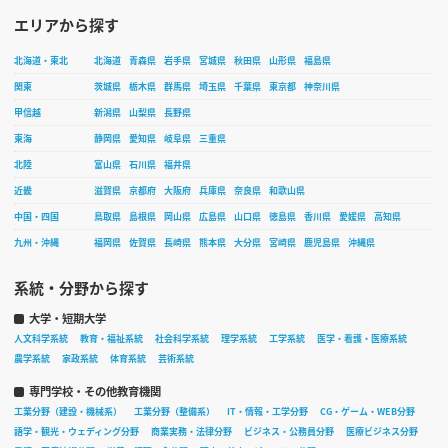
エリアから探す
北海道・東北
北海道
青森県
岩手県
宮城県
秋田県
山形県
福島県
関東
茨城県
栃木県
群馬県
埼玉県
千葉県
東京都
神奈川県
甲信越
新潟県
山梨県
長野県
東海
静岡県
愛知県
岐阜県
三重県
北陸
富山県
石川県
福井県
近畿
滋賀県
京都府
大阪府
兵庫県
奈良県
和歌山県
中国・四国
鳥取県
島根県
岡山県
広島県
山口県
徳島県
香川県
愛媛県
高知県
九州・沖縄
福岡県
佐賀県
長崎県
熊本県
大分県
宮崎県
鹿児島県
沖縄県
系統・分野から探す
大学・短期大学
人文科学系統
教育・福祉系統
社会科学系統
理学系統
工学系統
医学・看護・医療系統
農学系統
家政系統
体育系統
芸術系統
専門学校・その他教育機関
工業分野（建設・機械系）
工業分野（整備系）
IT・情報・工学分野
CG・ゲーム・WEB分野
語学・観光・ウェディング分野
商業実務・法律分野
ビジネス・公務員分野
医療ビジネス分野