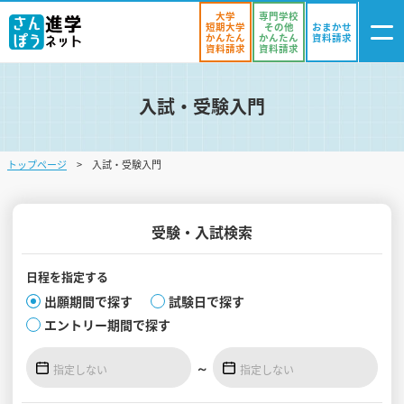
大学
専門学校
短期大学
その他
おまかせ
かんたん
かんたん
資料請求
資料請求
資料請求
入試・受験入門
ログイン
気になる
資料リスト
・登録
トップページ
入試・受験入門
学校を探す
オープンキャンパスを探す
受験・入試検索
進学イベント
日程を
指定する
入試・受験入門
出願期間で探す
試験日で探す
エントリー期間で探す
お役立ち情報
～