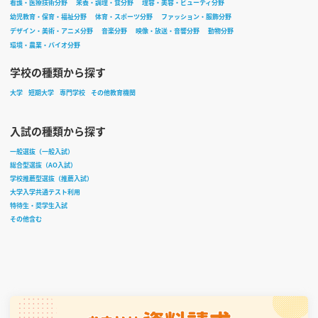
看護・医療技術分野
栄養・調理・食分野
理容・美容・ビューティ分野
幼児教育・保育・福祉分野
体育・スポーツ分野
ファッション・服飾分野
デザイン・美術・アニメ分野
音楽分野
映像・放送・音響分野
動物分野
環境・農業・バイオ分野
学校の種類から探す
大学
短期大学
専門学校
その他教育機関
入試の種類から探す
一般選抜（一般入試）
総合型選抜（AO入試）
学校推薦型選抜（推薦入試）
大学入学共通テスト利用
特待生・奨学生入試
その他含む