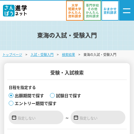
大学
専門学校
短期大学
その他
おまかせ
かんたん
かんたん
資料請求
資料請求
資料請求
東海の入試・受験入門
ログイン
気になる
資料リスト
・登録
トップページ
入試・受験入門
検索結果
東海の入試・受験入門
学校を探す
オープンキャンパスを探す
受験・入試検索
進学イベント
日程を
指定する
出願期間で探す
試験日で探す
入試・受験入門
エントリー期間で探す
お役立ち情報
～