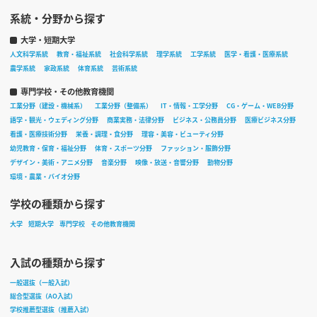
系統・分野から探す
大学・短期大学
人文科学系統
教育・福祉系統
社会科学系統
理学系統
工学系統
医学・看護・医療系統
農学系統
家政系統
体育系統
芸術系統
専門学校・その他教育機関
工業分野（建設・機械系）
工業分野（整備系）
IT・情報・工学分野
CG・ゲーム・WEB分野
語学・観光・ウェディング分野
商業実務・法律分野
ビジネス・公務員分野
医療ビジネス分野
看護・医療技術分野
栄養・調理・食分野
理容・美容・ビューティ分野
幼児教育・保育・福祉分野
体育・スポーツ分野
ファッション・服飾分野
デザイン・美術・アニメ分野
音楽分野
映像・放送・音響分野
動物分野
環境・農業・バイオ分野
学校の種類から探す
大学
短期大学
専門学校
その他教育機関
入試の種類から探す
一般選抜（一般入試）
総合型選抜（AO入試）
学校推薦型選抜（推薦入試）