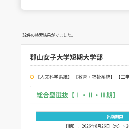
32
件の検索結果がでました。
郡山女子大学短期大学部
【人文科学系統】 【教育・福祉系統】 【工学
総合型選抜【Ⅰ・Ⅱ・Ⅲ期】
出願期間
【I期】： 2026年8月26日（水）
~ 