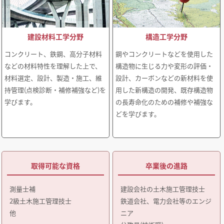
建設材料工学分野
構造工学分野
コンクリート、鉄鋼、高分子材料
鋼やコンクリートなどを使用した
などの材料特性を理解した上で、
構造物に生じる力や変形の評価・
材料選定、設計、製造・施工、維
設計、カーボンなどの新材料を使
持管理(点検診断・補修補強など)を
用した新構造の開発、既存構造物
学びます。
の長寿命化のための補修や補強な
どを学びます。
取得可能な資格
卒業後の進路
測量士補
建設会社の土木施工管理技士
2級土木施工管理技士
鉄道会社、電力会社等のエンジ
他
ニア