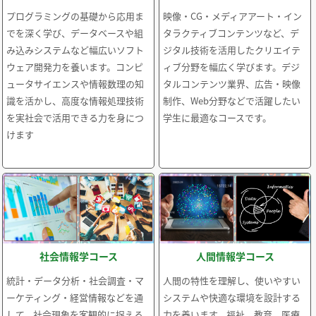
プログラミングの基礎から応用ま
映像・CG・メディアアート・イン
でを深く学び、データベースや組
タラクティブコンテンツなど、デ
み込みシステムなど幅広いソフト
ジタル技術を活用したクリエイテ
ウェア開発力を養います。コンピ
ィブ分野を幅広く学びます。デジ
ュータサイエンスや情報数理の知
タルコンテンツ業界、広告・映像
識を活かし、高度な情報処理技術
制作、Web分野などで活躍したい
を実社会で活用できる力を身につ
学生に最適なコースです。
けます
社会情報学コース
人間情報学コース
統計・データ分析・社会調査・マ
人間の特性を理解し、使いやすい
ーケティング・経営情報などを通
システムや快適な環境を設計する
して、社会現象を客観的に捉える
力を養います。福祉、教育、医療