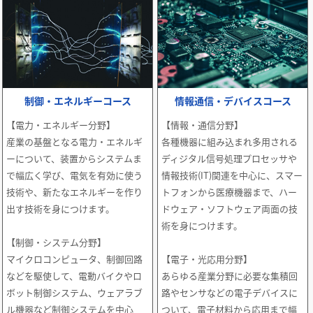
制御・エネルギーコース
情報通信・デバイスコース
【電力・エネルギー分野】
【情報・通信分野】
産業の基盤となる電力・エネルギ
各種機器に組み込まれ多用される
ーについて、装置からシステムま
ディジタル信号処理プロセッサや
で幅広く学び、電気を有効に使う
情報技術(IT)関連を中心に、スマー
技術や、新たなエネルギーを作り
トフォンから医療機器まで、ハー
出す技術を身につけます。
ドウェア・ソフトウェア両面の技
術を身につけます。
【制御・システム分野】
マイクロコンピュータ、制御回路
【電子・光応用分野】
などを駆使して、電動バイクやロ
あらゆる産業分野に必要な集積回
ボット制御システム、ウェアラブ
路やセンサなどの電子デバイスに
ル機器など制御システムを中心
ついて、電子材料から応用まで幅