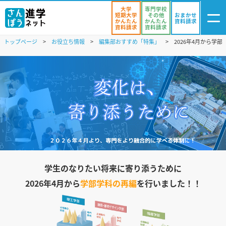
大学
専門学校
短期大学
その他
おまかせ
かんたん
かんたん
資料請求
資料請求
資料請求
トップページ
お役立ち情報
編集部おすすめ「特集」
2026年4月から
ログイン
気になる
資料リスト
・登録
学校を探す
オープンキャンパスを探す
進学イベント
入試・受験入門
学生のなりたい将来に寄り添うために
2026年4月から
学部学科の再編
を行いました！！
お役立ち情報