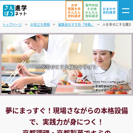
大学
専門学校
短期大学
その他
おまかせ
かんたん
かんたん
資料請求
資料請求
資料請求
トップページ
お役立ち情報
編集部おすすめ「特集」
人を幸せにする魔法
ログイン
気になる
資料リスト
・登録
学校を探す
オープンキャンパスを探す
進学イベント
入試・受験入門
夢にまっすぐ！現場さながらの本格設備
お役立ち情報
で、実践力が身につく！
京都調理・京都製菓
でキミの