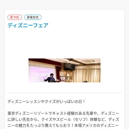
2026年9月23日（水）
2026年8月18日（火）
要予約
来場形式
10:00～13:30
13:30～16:00
ディズニーフェア
2026年9月27日（日）
2026年8月20日（木）
10:00～13:30
13:30～16:00
2026年8月21日（金）
13:30～16:00
2026年8月22日（土）
13:30～16:00
ディズニーレッスンやクイズがいっぱいの日！
2026年8月25日（火）
東京ディズニーリゾートでキャスト経験のある先輩や、ディズニー
に詳しい先生から、クイズやスピール（セリフ）体験など、ディズ
13:30～16:00
ニーの魅力をたっぷり教えてもらおう！本場アメリカのディズニー