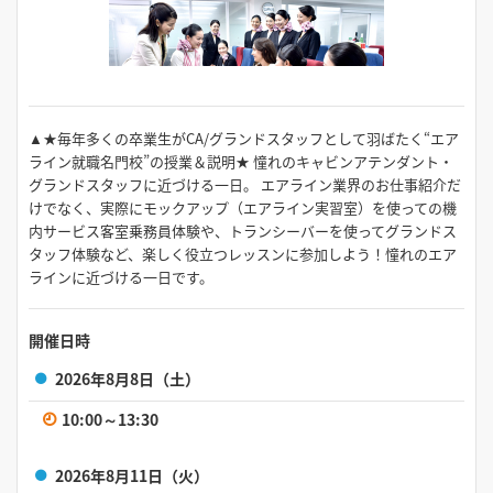
10:00～13:30
2026年8月30日（日）
10:00～13:30
▲★毎年多くの卒業生がCA/グランドスタッフとして羽ばたく“エア
ライン就職名門校”の授業＆説明★ 憧れのキャビンアテンダント・
2026年9月6日（日）
グランドスタッフに近づける一日。 エアライン業界のお仕事紹介だ
けでなく、実際にモックアップ（エアライン実習室）を使っての機
10:00～13:30
内サービス客室乗務員体験や、トランシーバーを使ってグランドス
タッフ体験など、楽しく役立つレッスンに参加しよう！憧れのエア
2026年9月20日（日）
ラインに近づける一日です。
10:00～13:30
開催日時
2026年9月23日（水）
2026年8月8日（土）
10:00～13:30
10:00～13:30
2026年8月11日（火）