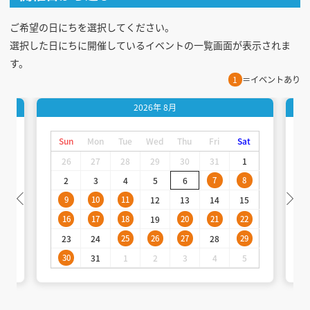
ご希望の日にちを選択してください。
選択した日にちに開催しているイベントの一覧画面が表示されま
す。
1
＝イベントあり
2026年
8月
t
Sun
Mon
Tue
Wed
Thu
Fri
Sat
26
27
28
29
30
31
1
2
3
4
5
6
7
8
9
10
11
12
13
14
15
16
17
18
19
20
21
22
23
24
25
26
27
28
29
30
31
1
2
3
4
5