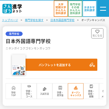
大学
専門学校
短期大学
その他
おまかせ
かんたん
かんたん
資料請求
資料請求
資料請求
トップページ
専門学校を探す
日本外国語専門学校
オープンキャンパス
ログイン
気になる
資料リスト
・登録
専門学校
気になる
日本外国語専門学校
学校を探す
ニホンガイコクゴセンモンガッコウ
オープンキャンパスを探す
パンフレットを追加する
進学イベント
入試・受験入門
お役立ち情報
学部・
資格・
在校
学校
学費・
オープン
学科・
入試方法
技術・
先
TOP
奨学金
キャンパス
コース
就職
メッセ