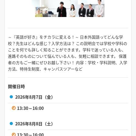
10:00～13:30
2026年8月21日（金）
10:00～13:30
～『英語が好き』をチカラに変える！～ 日本外国語ってどんな学
2026年8月22日（土）
校？先生はどんな感じ？入学方法は？ この説明会では学校や学科の
ことを何でも詳しく知ることができます。学科で迷っている人も、
10:00～13:30
進路そのものについて悩んでいる人も、気軽に相談できます。 保護
者の方もご一緒にぜひお越し下さい！ 内容：学校・学科説明、入学
方法、特待生制度、キャンパスツアーなど
2026年8月25日（火）
10:00～13:30
開催日時
2026年8月26日（水）
2026年8月7日（金）
10:00～13:30
13:30～16:00
2026年8月27日（木）
2026年8月8日（土）
10:00～13:30
13:30～16:00