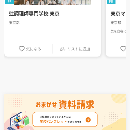
PR
PR
辻調理師専門学校 東京
東京マ
東京都
東京都
美を自在に操
気になる
リストに追加