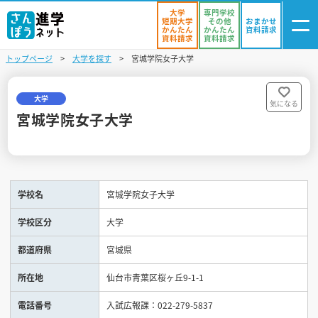
大学
専門学校
短期大学
その他
おまかせ
かんたん
かんたん
資料請求
資料請求
資料請求
トップページ
大学を探す
宮城学院女子大学
ログイン
気になる
資料リスト
・登録
大学
気になる
宮城学院女子大学
学校を探す
オープンキャンパスを探す
学校名
宮城学院女子大学
進学イベント
学校区分
大学
入試・受験入門
都道府県
宮城県
お役立ち情報
所在地
仙台市青葉区桜ヶ丘9-1-1
電話番号
入試広報課：022-279-5837