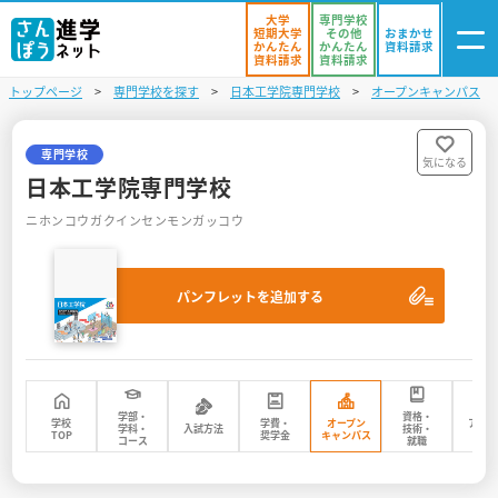
大学
専門学校
短期大学
その他
おまかせ
かんたん
かんたん
資料請求
資料請求
資料請求
トップページ
専門学校を探す
日本工学院専門学校
オープンキャンパス
ログイン
気になる
資料リスト
・登録
専門学校
気になる
日本工学院専門学校
学校を探す
ニホンコウガクインセンモンガッコウ
オープンキャンパスを探す
パンフレットを追加する
進学イベント
入試・受験入門
お役立ち情報
学部・
資格・
学校
学費・
オープン
アク
学科・
入試方法
技術・
TOP
奨学金
キャンパス
マッ
コース
就職