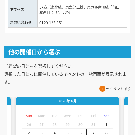
JR京浜東北線、東急池上線、東急多摩川線「蒲田」
アクセス
駅西口より徒歩2分
お問い合わせ
0120-123-351
他の開催日から選ぶ
ご希望の日にちを選択してください。
選択した日にちに開催しているイベントの一覧画面が表示されま
す。
1
＝イベントあり
2026年
8月
t
Sun
Mon
Tue
Wed
Thu
Fri
Sat
26
27
28
29
30
31
1
2
3
4
5
6
7
8