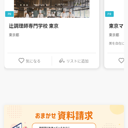
PR
PR
辻調理師専門学校 東京
東京マ
東京都
東京都
美を自在に操
気になる
リストに追加