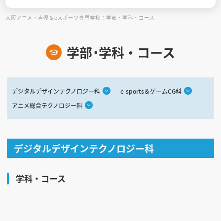
大阪アニメ・声優＆eスポーツ専門学校：学部・学科・コース
見学会WEB手引書
校内オンラインガイダンス
学部･学科・コース
アンケートフォーム（学校用）
デジタルデザインテクノロジー科
e-sports＆ゲームCG科
アニメ総合テクノロジー科
デジタルデザインテクノロジー科
学科・コース