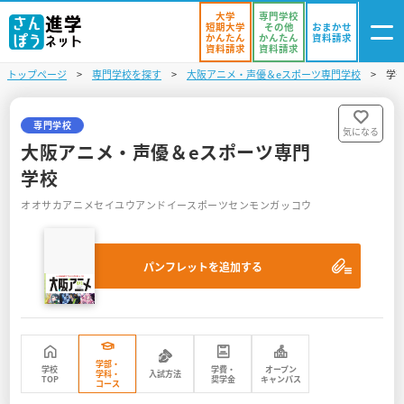
大学
専門学校
短期大学
その他
おまかせ
かんたん
かんたん
資料請求
資料請求
資料請求
トップページ
専門学校を探す
大阪アニメ・声優＆eスポーツ専門学校
学
ログイン
気になる
資料リスト
・登録
専門学校
気になる
大阪アニメ・声優＆eスポーツ専門
学校を探す
学校
オオサカアニメセイユウアンドイースポーツセンモンガッコウ
オープンキャンパスを探す
進学イベント
パンフレットを追加する
入試・受験入門
お役立ち情報
学部・
学校
学費・
オープン
学科・
入試方法
TOP
奨学金
キャンパス
コース