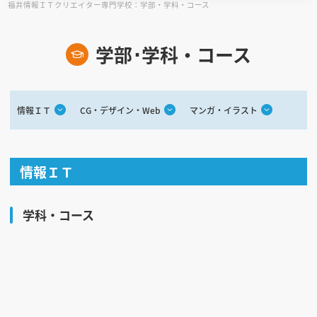
福井情報ＩＴクリエイター専門学校：学部・学科・コース
見学会WEB手引書
学部･学科・コース
校内オンラインガイダンス
アンケートフォーム（学校用）
情報ＩＴ
CG・デザイン・Web
マンガ・イラスト
情報ＩＴ
学科・コース