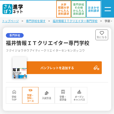
大学
専門学校
短期大学
その他
おまかせ
かんたん
かんたん
資料請求
資料請求
資料請求
トップページ
専門学校を探す
福井情報ＩＴクリエイター専門学校
学部・
ログイン
気になる
資料リスト
・登録
専門学校
気になる
福井情報ＩＴクリエイター専門学校
学校を探す
フクイジョウホウアイティークリエイターセンモンガッコウ
オープンキャンパスを探す
パンフレットを追加する
進学イベント
入試・受験入門
お役立ち情報
学部・
学校
学費・
オープン
学科・
入試方法
TOP
奨学金
キャンパス
コース