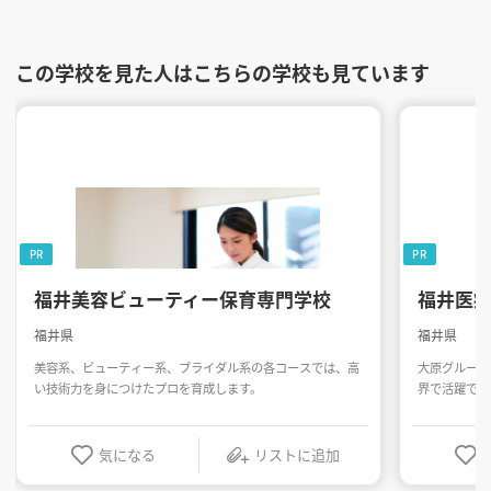
この学校を見た人はこちらの学校も見ています
PR
PR
福井美容ビューティー保育専門学校
福井医
福井県
福井県
美容系、ビューティー系、ブライダル系の各コースでは、高
大原グループ
い技術力を身につけたプロを育成します。
界で活躍でき
気になる
リストに追加