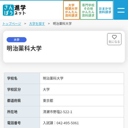
大学
専門学校
短期大学
その他
おまかせ
かんたん
かんたん
資料請求
資料請求
資料請求
トップページ
大学を探す
明治薬科大学
ログイン
気になる
資料リスト
・登録
大学
気になる
明治薬科大学
学校を探す
オープンキャンパスを探す
学校名
明治薬科大学
進学イベント
学校区分
大学
入試・受験入門
都道府県
東京都
お役立ち情報
所在地
清瀬市野塩2-522-1
電話番号
入試課：042-495-5061