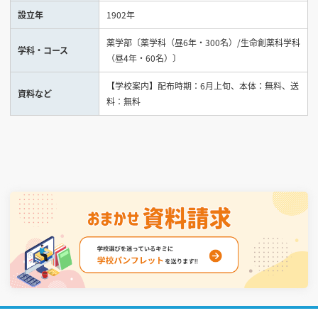
設立年
1902年
見学会WEB手引書
薬学部〔薬学科（昼6年・300名）/生命創薬科学科
学科・コース
（昼4年・60名）〕
校内オンラインガイダンス
アンケートフォーム（学校用）
【学校案内】配布時期：6月上旬、本体：無料、送
資料など
料：無料