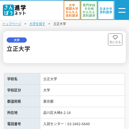
大学
専門学校
短期大学
その他
おまかせ
かんたん
かんたん
資料請求
資料請求
資料請求
トップページ
大学を探す
立正大学
ログイン
気になる
資料リスト
・登録
大学
気になる
立正大学
学校を探す
オープンキャンパスを探す
学校名
立正大学
進学イベント
学校区分
大学
入試・受験入門
都道府県
東京都
お役立ち情報
所在地
品川区大崎4-2-16
電話番号
入試センター：03-3492-6649