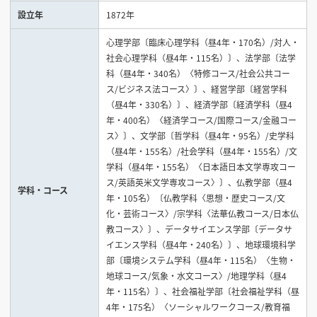
設立年
1872年
見学会WEB手引書
心理学部〔臨床心理学科（昼4年・170名）/対人・
社会心理学科（昼4年・115名）〕、法学部〔法学
校内オンラインガイダンス
科（昼4年・340名）〈特修コース/社会公共コー
アンケートフォーム（学校用）
ス/ビジネス法コース〉〕、経営学部〔経営学科
（昼4年・330名）〕、経済学部〔経済学科（昼4
年・400名）〈経済学コース/国際コース/金融コー
ス〉〕、文学部〔哲学科（昼4年・95名）/史学科
（昼4年・155名）/社会学科（昼4年・155名）/文
学科（昼4年・155名）〈日本語日本文学専攻コー
ス/英語英米文学専攻コース〉〕、仏教学部（昼4
学科・コース
年・105名）〔仏教学科〈思想・歴史コース/文
化・芸術コース〉/宗学科〈法華仏教コース/日本仏
教コース〉〕、データサイエンス学部〔データサ
イエンス学科（昼4年・240名）〕、地球環境科学
部〔環境システム学科（昼4年・115名）〈生物・
地球コース/気象・水文コース〉/地理学科（昼4
年・115名）〕、社会福祉学部〔社会福祉学科（昼
4年・175名）〈ソーシャルワークコース/教育福