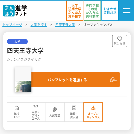
大学
専門学校
短期大学
その他
おまかせ
かんたん
かんたん
資料請求
資料請求
資料請求
トップページ
大学を探す
四天王寺大学
オープンキャンパス
ログイン
気になる
資料リスト
・登録
大学
気になる
四天王寺大学
学校を探す
シテンノウジダイガク
オープンキャンパスを探す
パンフレットを追加する
進学イベント
入試・受験入門
お役立ち情報
学部・
学校
学費・
オープン
学科・
入試方法
TOP
奨学金
キャンパス
コース