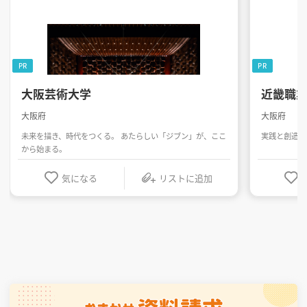
PR
PR
大阪芸術大学
近畿職
大阪府
大阪府
未来を描き、時代をつくる。 あたらしい「ジブン」が、ここ
実践と創造を
から始まる。
気になる
リストに追加