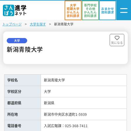
大学
専門学校
短期大学
その他
おまかせ
かんたん
かんたん
資料請求
資料請求
資料請求
トップページ
大学を探す
新潟青陵大学
ログイン
気になる
資料リスト
・登録
大学
気になる
新潟青陵大学
学校を探す
オープンキャンパスを探す
学校名
新潟青陵大学
進学イベント
学校区分
大学
入試・受験入門
都道府県
新潟県
お役立ち情報
所在地
新潟市中央区水道町1-5939
電話番号
入試広報課：025-368-7411