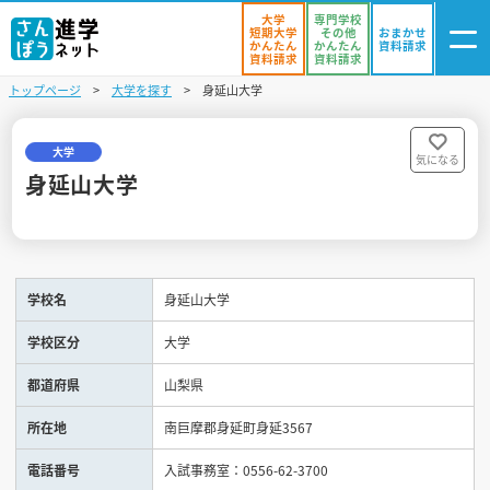
大学
専門学校
短期大学
その他
おまかせ
かんたん
かんたん
資料請求
資料請求
資料請求
トップページ
大学を探す
身延山大学
ログイン
気になる
資料リスト
・登録
大学
気になる
身延山大学
学校を探す
オープンキャンパスを探す
学校名
身延山大学
進学イベント
学校区分
大学
入試・受験入門
都道府県
山梨県
お役立ち情報
所在地
南巨摩郡身延町身延3567
電話番号
入試事務室：0556-62-3700