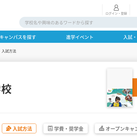
ログイン・登録
キャンパスを探す
進学イベント
入試
入試方法
学校
入試方法
学費・
奨学金
オープン
キャ