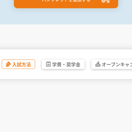
入試方法
学費・
奨学金
オープン
キャ