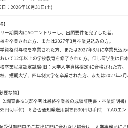
日：2026年10月31日(土)
格】
トリー期間内にAOエントリーし、出願要件を完了した者。
学校を卒業された方、または2027年3月卒業見込みの方。
入学資格付与校を卒業された方、または2027年3月に卒業見込
において12年以上の学校教育を修了された方。但し留学生は日
学校卒業程度認定試験(旧：大学入学資格検定)に合格された方。
学校、短期大学、四年制大学を卒業された方、または2027年3
必要な物】
書 2.調査書※1(既卒者は最終卒業校の成績証明書・卒業証明書) 
(85円切手付) 6.合否通知発送用封筒(530円切手付) 7.AO
願受付期間中のご提出に間に合わない場合は、入学事務局にお