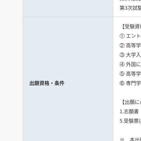
第3次試験
【受験資
① エン
② 高等
③ 大学
④ 外国
⑤ 高等
出願資格・条件
⑥ 専門
【出願に
1.志願
5.受験票
※ 本出