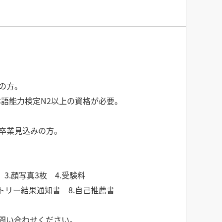
みの方。
本語能力検定N2以上の資格が必要。
月卒業見込みの方。
3.顔写真3枚 4.受験料
エントリー結果通知書 8.自己推薦書
問い合わせください。