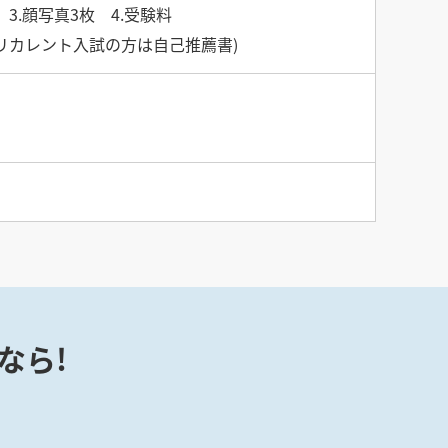
3.顔写真3枚 4.受験料
書(リカレント入試の方は自己推薦書)
なら!