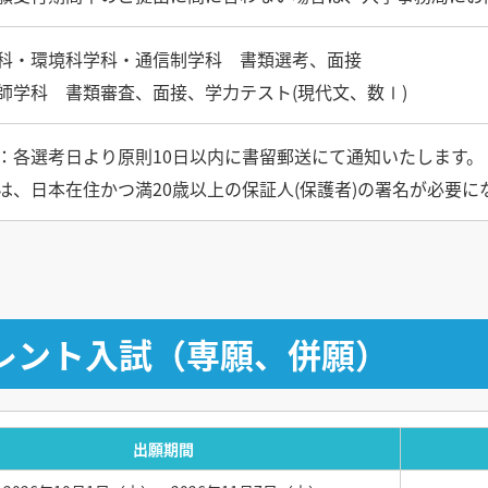
科・環境科学科・通信制学科 書類選考、面接
師学科 書類審査、面接、学力テスト(現代文、数Ⅰ)
：各選考日より原則10日以内に書留郵送にて通知いたします。
は、日本在住かつ満20歳以上の保証人(保護者)の署名が必要に
レント入試（専願、併願）
出願期間