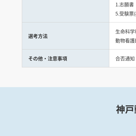
1.志願
5.受験票
生命科学
選考方法
動物看護
その他・注意事項
合否通知
神戸