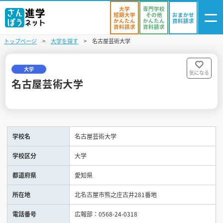
大学
専門学校
短期大学
その他
おまかせ
かんたん
かんたん
資料請求
資料請求
資料請求
トップページ
大学を探す
名古屋芸術大学
ログイン
気になる
資料リスト
・登録
大学
気になる
名古屋芸術大学
学校を探す
オープンキャンパスを探す
学校名
名古屋芸術大学
進学イベント
学校区分
大学
入試・受験入門
都道府県
愛知県
お役立ち情報
所在地
北名古屋市熊之庄古井281番地
電話番号
広報部：0568-24-0318