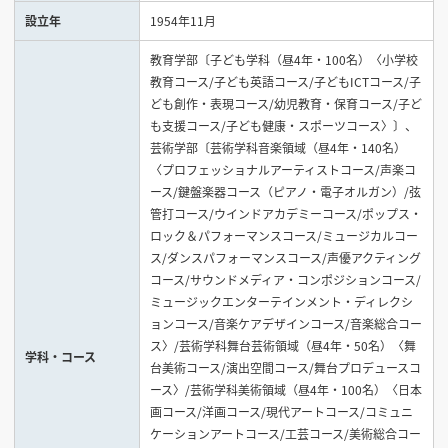
設立年
1954年11月
見学会WEB手引書
教育学部〔子ども学科（昼4年・100名）〈小学校
教育コース/子ども英語コース/子どもICTコース/子
校内オンラインガイダンス
ども創作・表現コース/幼児教育・保育コース/子ど
アンケートフォーム（学校用）
も支援コース/子ども健康・スポーツコース〉〕、
芸術学部〔芸術学科音楽領域（昼4年・140名）
〈プロフェッショナルアーティストコース/声楽コ
ース/鍵盤楽器コース（ピアノ・電子オルガン）/弦
管打コース/ウインドアカデミーコース/ポップス・
ロック＆パフォーマンスコース/ミュージカルコー
ス/ダンスパフォーマンスコース/声優アクティング
コース/サウンドメディア・コンポジションコース/
ミュージックエンターテインメント・ディレクシ
ョンコース/音楽ケアデザインコース/音楽総合コー
ス〉/芸術学科舞台芸術領域（昼4年・50名）〈舞
学科・コース
台美術コース/演出空間コース/舞台プロデュースコ
ース〉/芸術学科美術領域（昼4年・100名）〈日本
画コース/洋画コース/現代アートコース/コミュニ
ケーションアートコース/工芸コース/美術総合コー