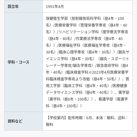
設立年
1991年4月
見学会WEB手引書
保健衛生学部〔放射線技術科学科（昼4年・100
名）/医療栄養学科〈管理栄養学専攻（昼4年・40
校内オンラインガイダンス
名）〉/リハビリテーション学科〈理学療法学専攻
アンケートフォーム（学校用）
（昼4年・40名）/作業療法学専攻（昼4年・40
名）〉/医療福祉学科〈医療福祉学専攻（昼4年・
30名）/臨床心理学専攻（昼4年・30名）〉/鍼灸サ
イエンス学科（昼4年・30名）〈鍼灸・スポーツト
学科・コース
レーナー学専攻/鍼灸学専攻〉/救急救命学科（昼4
年・40名）/臨床検査学科※2023年4月医療栄養学
科臨床検査学専攻より改組（昼4年・50名）〕、医
用工学部〔臨床工学科（昼4年・40名）/医療健康
データサイエンス学科（昼4年・40名）〕、薬学部
〔薬学科（昼6年・100名）〕、看護学部〔看護学
科（昼4年・100名）〕
【学校案内】配布時期：6月、本体：無料、送料：
資料など
無料