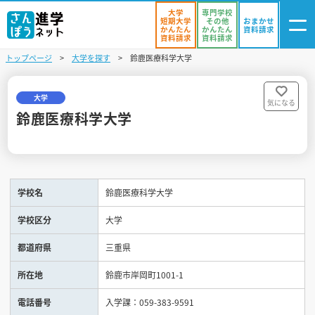
大学
専門学校
短期大学
その他
おまかせ
かんたん
かんたん
資料請求
資料請求
資料請求
トップページ
大学を探す
鈴鹿医療科学大学
ログイン
気になる
資料リスト
・登録
大学
気になる
鈴鹿医療科学大学
学校を探す
オープンキャンパスを探す
学校名
鈴鹿医療科学大学
進学イベント
学校区分
大学
入試・受験入門
都道府県
三重県
お役立ち情報
所在地
鈴鹿市岸岡町1001-1
電話番号
入学課：059-383-9591