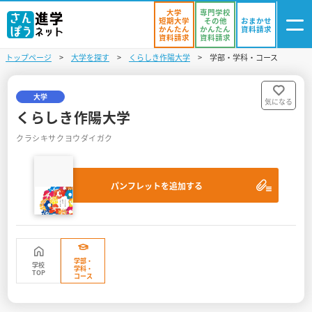
大学
専門学校
短期大学
その他
おまかせ
かんたん
かんたん
資料請求
資料請求
資料請求
トップページ
大学を探す
くらしき作陽大学
学部・学科・コース
ログイン
気になる
資料リスト
・登録
大学
気になる
くらしき作陽大学
学校を探す
クラシキサクヨウダイガク
オープンキャンパスを探す
パンフレットを追加する
進学イベント
入試・受験入門
お役立ち情報
学部・
学校
学科・
TOP
コース