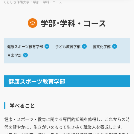
くらしき作陽大学：学部・学科・コース
見学会WEB手引書
学部･学科・コース
校内オンラインガイダンス
アンケートフォーム（学校用）
健康スポーツ教育学部
子ども教育学部
食文化学部
音楽学部
健康スポーツ教育学部
学べること
健康・スポーツ・教育に関する専門的知識を修得し、これからの時
代を健やかに、生きがいをもって生き抜く職業人を養成します。