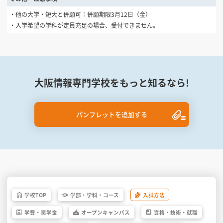
・他の大学・短大と併願可：併願期限3月12日（金）
・入学希望の学科が定員充足の場合、受付できません。
大阪情報専門学校をもっと知るなら!
パンフレットを追加する
学校
TOP
学部・
学科・
コース
入試方法
学費・
奨学金
オープン
キャンパス
資格・
技術・
就職