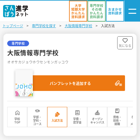
大学
専門学校
短期大学
その他
おまかせ
かんたん
かんたん
資料請求
資料請求
資料請求
トップページ
専門学校を探す
大阪情報専門学校
入試方法
ログイン
気になる
資料リスト
・登録
専門学校
気になる
大阪情報専門学校
学校を探す
オオサカジョウホウセンモンガッコウ
オープンキャンパスを探す
パンフレットを追加する
進学イベント
入試・受験入門
お役立ち情報
学部・
資格・
在校
学校
学費・
オープン
学科・
入試方法
技術・
先
TOP
奨学金
キャンパス
コース
就職
メッセ