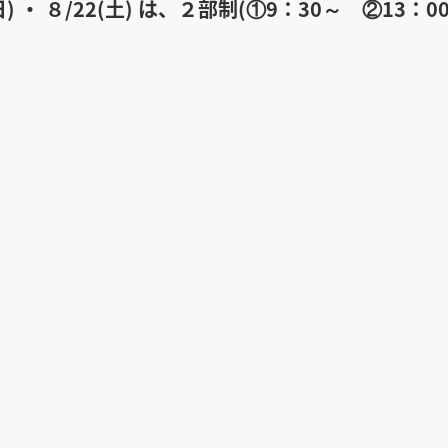
２(日) ・ ８/22(土) は、２部制(①9：30～ ②13