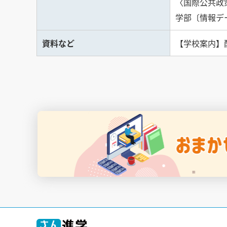
〈国際公共政
学部〔情報デ
資料など
【学校案内】