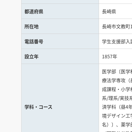
都道府県
長崎県
所在地
長崎市文教町1
電話番号
学生支援部入試課
設立年
1857年
医学部〔医学科
療法学専攻（
成課程・小学
系/理系/実
学科・コース
済学科（昼4年
境デザイン工
名）〕、薬学