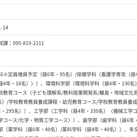
-14
：095-819-2111
※定員増員予定（昼6年・95名）/保健学科〈看護学専攻（昼4
昼4年・18名）〉〕、環境科学部〔環境科学科（昼4年・130名
校教育コース〈子ども理解系/教科授業開発系/離島・地域文化
技系〉/学校教育教員養成課程・幼児教育コース/学校教育教員
・295名）〕、工学部〔工学科（昼4年・330名）〈機械工学
学コース/化学・物質工学コース〉〕、歯学部〔歯学科（昼6年・
部〔薬学科（昼6年・40名）/薬科学科（昼4年・40名）〕、多