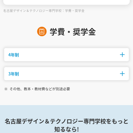
名古屋デザイン＆テクノロジー専門学校：学費・奨学金
見学会WEB手引書
校内オンラインガイダンス
学費・奨学金
アンケートフォーム（学校用）
4年制
3年制
修業年限
初年度納入金
募集人数
4年制
1,603,300円
80名
その他、教本・教材費などが別途必要
修業年限
初年度納入金
募集人数
3年制
1,603,300円
100名
名古屋デザイン＆テクノロジー専門学校をもっと
知るなら!