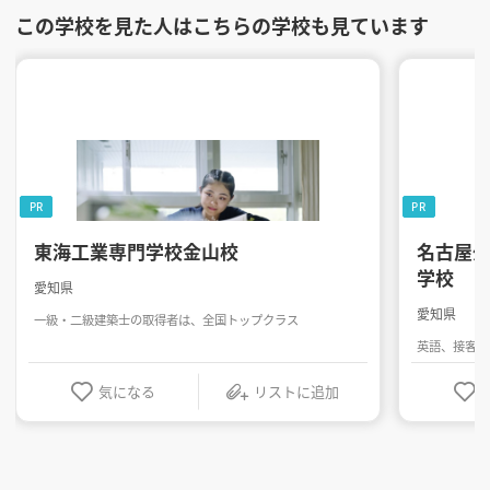
この学校を見た人はこちらの学校も見ています
PR
PR
東海工業専門学校金山校
名古屋
学校
愛知県
愛知県
一級・二級建築士の取得者は、全国トップクラス
英語、接客・
気になる
リストに追加