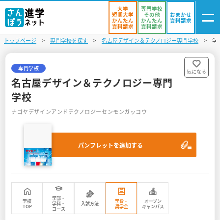
大学
専門学校
短期大学
その他
おまかせ
かんたん
かんたん
資料請求
資料請求
資料請求
トップページ
専門学校を探す
名古屋デザイン＆テクノロジー専門学校
学
ログイン
気になる
資料リスト
・登録
専門学校
気になる
名古屋デザイン＆テクノロジー専門
学校を探す
学校
ナゴヤデザインアンドテクノロジーセンモンガッコウ
オープンキャンパスを探す
進学イベント
パンフレットを追加する
入試・受験入門
お役立ち情報
学部・
学校
学費・
オープン
学科・
入試方法
TOP
奨学金
キャンパス
コース