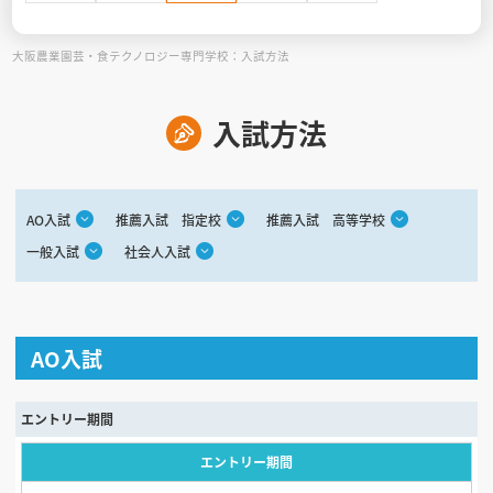
大阪農業園芸・食テクノロジー専門学校：入試方法
見学会WEB手引書
校内オンラインガイダンス
入試方法
アンケートフォーム（学校用）
AO入試
推薦入試 指定校
推薦入試 高等学校
一般入試
社会人入試
AO入試
エントリー期間
エントリー期間