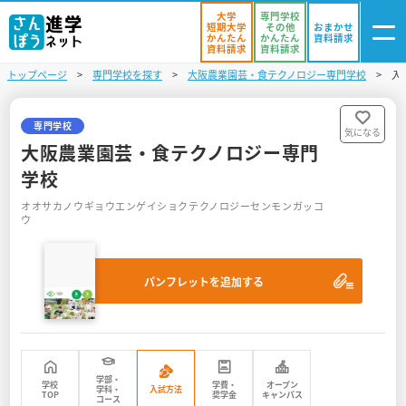
大学
専門学校
短期大学
その他
おまかせ
かんたん
かんたん
資料請求
資料請求
資料請求
トップページ
専門学校を探す
大阪農業園芸・食テクノロジー専門学校
入
ログイン
気になる
資料リスト
・登録
専門学校
気になる
大阪農業園芸・食テクノロジー専門
学校を探す
学校
オオサカノウギョウエンゲイショクテクノロジーセンモンガッコ
オープンキャンパスを探す
ウ
進学イベント
パンフレットを追加する
入試・受験入門
お役立ち情報
学部・
学校
学費・
オープン
学科・
入試方法
TOP
奨学金
キャンパス
コース