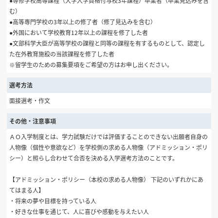
●専修学校高等課程（大学入学資格付与校3年課程）卒業者（卒業見込みを含
む）
●高等専門学校の3年以上の修了者（修了見込みを含む）
●外国において学校教育12年以上の課程を修了した者
●文部科学大臣が高等学校の課程と同等の課程を有するものとして、認定し
た在外教育施設の当該課程を修了した者
※留学生のための募集要項をご希望の方はお申し出ください。
選考方法
面接選考・作文
その他・注意事項
ＡＯ入学制度とは、学力試験だけでは評価することのできない出願者自身の
人物像（個性や意欲など）を学校側の求める人物像（アドミッション・ポリ
シー）と照らし合わせて合否を決める入学選考方法のことです。
【アドミッション・ポリシー（本校の求める人物像） 下記のいずれかにあ
てはまる人】
・将来の夢や目標を持っている人
・好きな仕事を通じて、人に喜びや感動を与えたい人