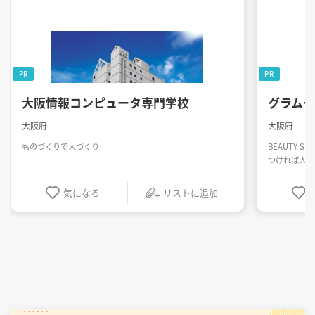
PR
PR
大阪情報コンピュータ専門学校
グラム
大阪府
大阪府
ものづくりで人づくり
BEAUTY SK
つければ人生
気になる
リストに追加