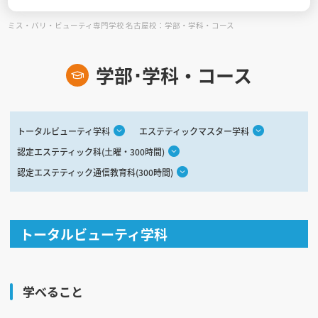
ミス・パリ・ビューティ専門学校 名古屋校：学部・学科・コース
見学会WEB手引書
校内オンラインガイダンス
学部･学科・コース
アンケートフォーム（学校用）
トータルビューティ学科
エステティックマスター学科
認定エステティック科(土曜・300時間)
認定エステティック通信教育科(300時間)
トータルビューティ学科
学べること