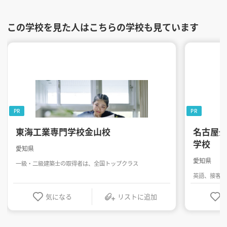
この学校を見た人はこちらの学校も見ています
PR
PR
東海工業専門学校金山校
名古屋
学校
愛知県
愛知県
一級・二級建築士の取得者は、全国トップクラス
英語、接客・
気になる
リストに追加