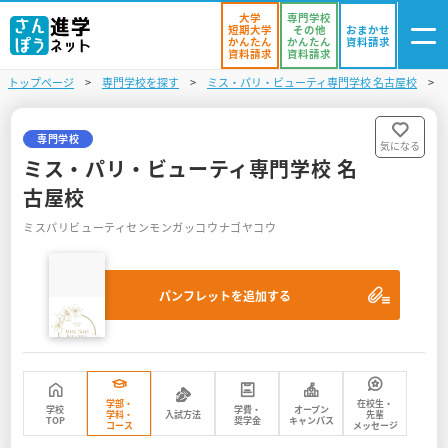
大学
専門学校
短期大学
その他
おまかせ
かんたん
かんたん
資料請求
資料請求
資料請求
トップページ
専門学校を探す
ミス・パリ・ビューティ専門学校 名古屋校
ログイン
気になる
資料リスト
・登録
専門学校
気になる
ミス・パリ・ビューティ専門学校 名
学校を探す
古屋校
ミスパリビューティセンモンガッコウナゴヤコウ
オープンキャンパスを探す
進学イベント
パンフレットを追加する
入試・受験入門
お役立ち情報
学部・
在校生・
学校
学費・
オープン
学科・
入試方法
先輩
TOP
奨学金
キャンパス
コース
メッセージ