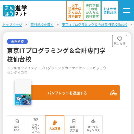
大学
専門学校
短期大学
その他
おまかせ
かんたん
かんたん
資料請求
資料請求
資料請求
トップページ
専門学校を探す
東京ITプログラミング＆会計専門学校仙台校
ログイン
気になる
資料リスト
・登録
専門学校
気になる
東京ITプログラミング＆会計専門学
学校を探す
校仙台校
トウキョウアイティープログラミングカイケイセンモンガッコウ
オープンキャンパスを探す
センダイコウ
進学イベント
パンフレットを追加する
入試・受験入門
お役立ち情報
学部・
学校
学費・
オープン
学科・
入試方法
TOP
奨学金
キャンパス
コース